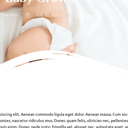
 Tiny Tots
July 30, 2025
Uncategorized
piscing elit. Aenean commodo ligula eget dolor. Aenean massa. Cum soc
ntes, nascetur ridiculus mus. Donec quam felis, ultricies nec, pellente
is enim. Donec pede justo, fringilla vel, aliquet nec, vulputate eget, ar