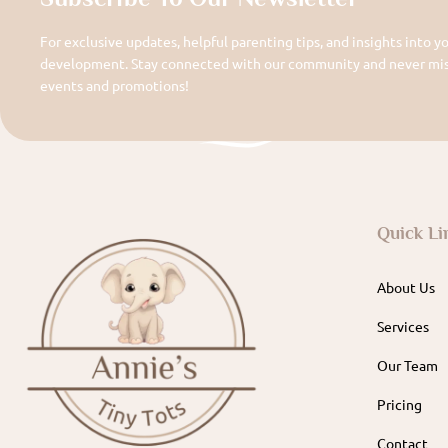
For exclusive updates, helpful parenting tips, and insights into yo
development. Stay connected with our community and never miss
events and promotions!
Quick Li
About Us
Services
Our Team
Pricing
Contact