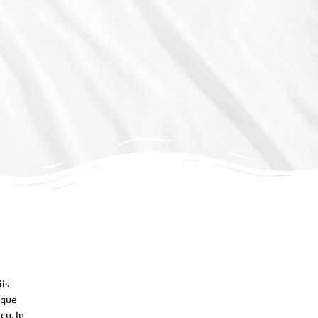
iis
sque
cu. In