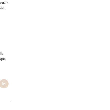
cu. In
unt.
iis
sque