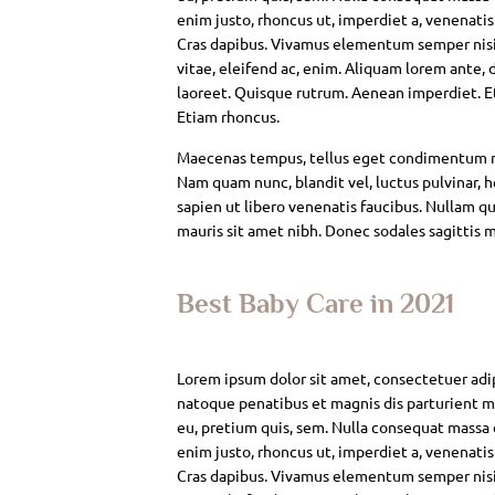
enim justo, rhoncus ut, imperdiet a, venenatis
Cras dapibus. Vivamus elementum semper nisi. 
vitae, eleifend ac, enim. Aliquam lorem ante, da
laoreet. Quisque rutrum. Aenean imperdiet. Eti
Etiam rhoncus.
Maecenas tempus, tellus eget condimentum rh
Nam quam nunc, blandit vel, luctus pulvinar, 
sapien ut libero venenatis faucibus. Nullam qui
mauris sit amet nibh. Donec sodales sagittis 
Best Baby Care in 2021
Lorem ipsum dolor sit amet, consectetuer adi
natoque penatibus et magnis dis parturient mo
eu, pretium quis, sem. Nulla consequat massa qu
enim justo, rhoncus ut, imperdiet a, venenatis
Cras dapibus. Vivamus elementum semper nisi. 