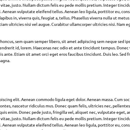
 vitae, justo. Nullam dictum felis eu pede mollis pretium. Integer tincid
Aenean vulputate eleifend tellus. Aenean leo ligula, porttitor eu, con
pibus in, viverra quis, feugiat a, tellus. Phasellus viverra nulla ut metus
am ultricies nisi vel augue. Curabitur ullamcorper ultricies nisi. Nam eg
oncus, sem quam semper libero, sit amet adipiscing sem neque sed ip
hendrerit id, lorem. Maecenas nec odio et ante tincidunt tempus. Donec 
s ante. Etiam sit amet orci eget eros faucibus tincidunt. Duis leo. Sed fr
magna.
piscing elit. Aenean commodo ligula eget dolor. Aenean massa. Cum soc
ntes, nascetur ridiculus mus. Donec quam felis, ultricies nec, pellente
is enim. Donec pede justo, fringilla vel, aliquet nec, vulputate eget, ar
 vitae, justo. Nullam dictum felis eu pede mollis pretium. Integer tincid
Aenean vulputate eleifend tellus. Aenean leo ligula, porttitor eu, con