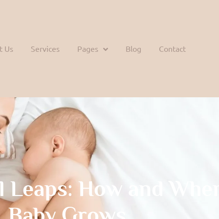
t Us
Services
Pages
Blog
Contact
l Leaps: How and Whe
Baby Grows