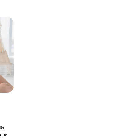
iis
sque