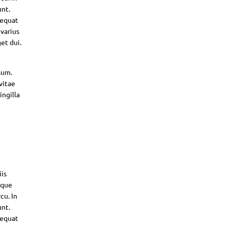
unt.
sequat
 varius
et dui.
sum.
vitae
ingilla
iis
sque
cu. In
unt.
sequat