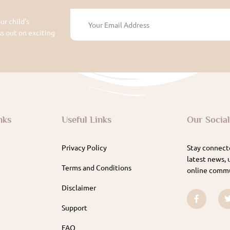
ur child's
 out on exciting
nks
Useful Links
Our Socia
Privacy Policy
Stay connecte
latest news, 
Terms and Conditions
online commu
Disclaimer
Support
FAQ