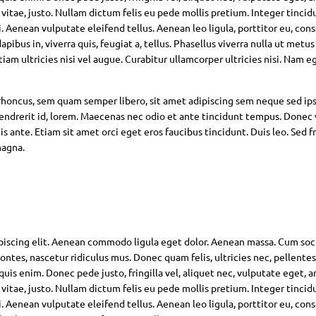
 vitae, justo. Nullam dictum felis eu pede mollis pretium. Integer tincid
Aenean vulputate eleifend tellus. Aenean leo ligula, porttitor eu, con
pibus in, viverra quis, feugiat a, tellus. Phasellus viverra nulla ut metus
am ultricies nisi vel augue. Curabitur ullamcorper ultricies nisi. Nam eg
oncus, sem quam semper libero, sit amet adipiscing sem neque sed ip
hendrerit id, lorem. Maecenas nec odio et ante tincidunt tempus. Donec 
s ante. Etiam sit amet orci eget eros faucibus tincidunt. Duis leo. Sed fr
magna.
piscing elit. Aenean commodo ligula eget dolor. Aenean massa. Cum soc
ntes, nascetur ridiculus mus. Donec quam felis, ultricies nec, pellente
is enim. Donec pede justo, fringilla vel, aliquet nec, vulputate eget, ar
 vitae, justo. Nullam dictum felis eu pede mollis pretium. Integer tincid
Aenean vulputate eleifend tellus. Aenean leo ligula, porttitor eu, con