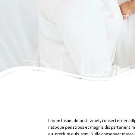
Annie's 
Lorem ipsum dolor sit amet, consectetuer adi
natoque penatibus et magnis dis parturient mo
eu, pretium quis, sem. Nulla consequat massa qu