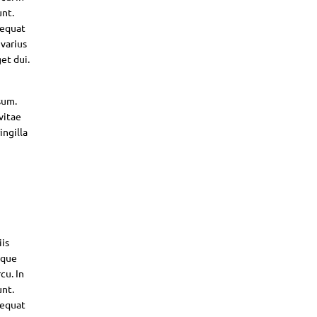
unt.
sequat
 varius
et dui.
sum.
vitae
ingilla
iis
sque
cu. In
unt.
sequat