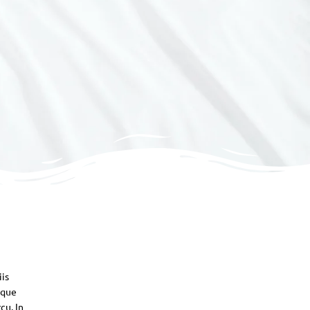
iis
sque
cu. In