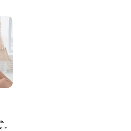
iis
sque