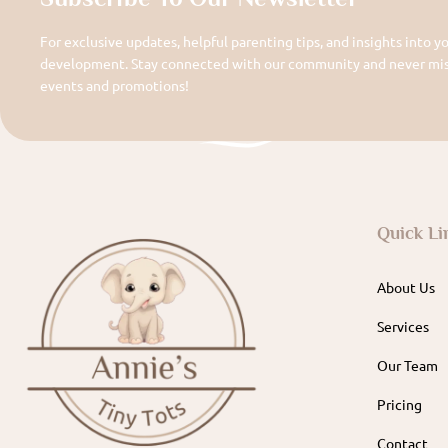
For exclusive updates, helpful parenting tips, and insights into yo
development. Stay connected with our community and never miss
events and promotions!
Quick Li
About Us
Services
Our Team
Pricing
Contact