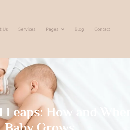
t Us
Services
Pages
Blog
Contact
l Leaps: How and Whe
Baby Grows