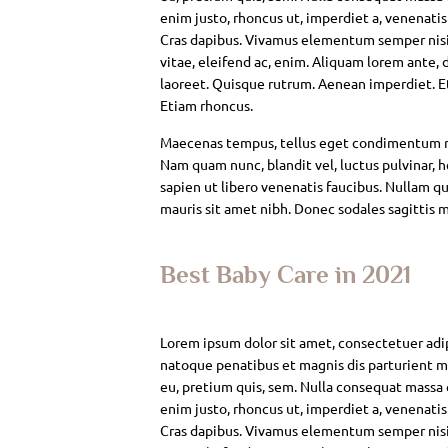
enim justo, rhoncus ut, imperdiet a, venenatis
Cras dapibus. Vivamus elementum semper nisi. 
vitae, eleifend ac, enim. Aliquam lorem ante, da
laoreet. Quisque rutrum. Aenean imperdiet. Eti
Etiam rhoncus.
Maecenas tempus, tellus eget condimentum rh
Nam quam nunc, blandit vel, luctus pulvinar, 
sapien ut libero venenatis faucibus. Nullam qui
mauris sit amet nibh. Donec sodales sagittis 
Best Baby Care in 2021
Lorem ipsum dolor sit amet, consectetuer adi
natoque penatibus et magnis dis parturient mo
eu, pretium quis, sem. Nulla consequat massa qu
enim justo, rhoncus ut, imperdiet a, venenatis
Cras dapibus. Vivamus elementum semper nisi. 