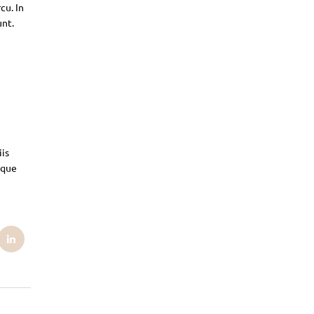
cu. In
unt.
iis
sque