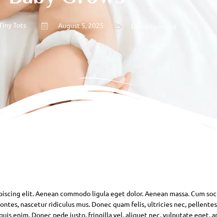
Tiny Tots
August 5, 2025
Uncategorized
piscing elit. Aenean commodo ligula eget dolor. Aenean massa. Cum soc
ntes, nascetur ridiculus mus. Donec quam felis, ultricies nec, pellente
is enim. Donec pede justo, fringilla vel, aliquet nec, vulputate eget, ar