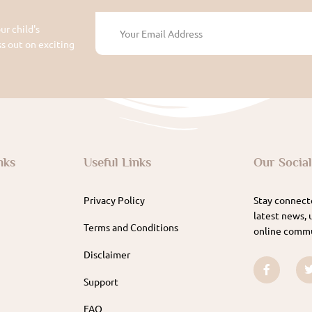
ur child's
 out on exciting
nks
Useful Links
Our Socia
Privacy Policy
Stay connecte
latest news, 
Terms and Conditions
online commu
Disclaimer
Support
FAQ