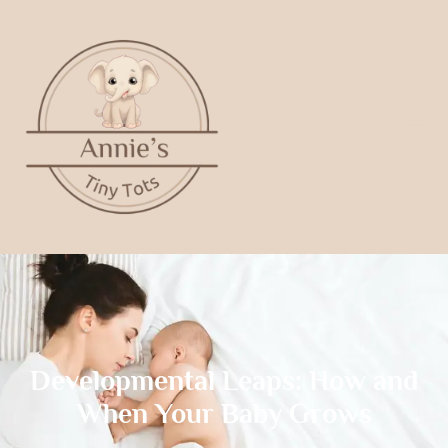
Developmental Leaps: How and
When Your Baby Grows