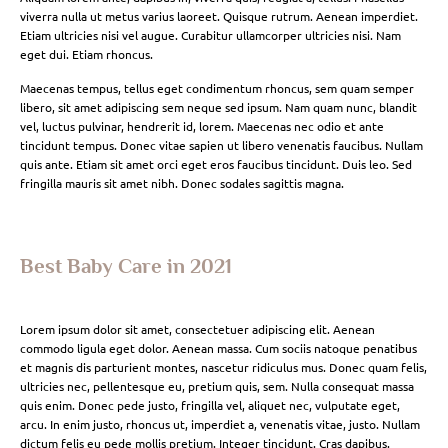
viverra nulla ut metus varius laoreet. Quisque rutrum. Aenean imperdiet.
Etiam ultricies nisi vel augue. Curabitur ullamcorper ultricies nisi. Nam
eget dui. Etiam rhoncus.
Maecenas tempus, tellus eget condimentum rhoncus, sem quam semper
libero, sit amet adipiscing sem neque sed ipsum. Nam quam nunc, blandit
vel, luctus pulvinar, hendrerit id, lorem. Maecenas nec odio et ante
tincidunt tempus. Donec vitae sapien ut libero venenatis faucibus. Nullam
quis ante. Etiam sit amet orci eget eros faucibus tincidunt. Duis leo. Sed
fringilla mauris sit amet nibh. Donec sodales sagittis magna.
Best Baby Care in 2021
Lorem ipsum dolor sit amet, consectetuer adipiscing elit. Aenean
commodo ligula eget dolor. Aenean massa. Cum sociis natoque penatibus
et magnis dis parturient montes, nascetur ridiculus mus. Donec quam felis,
ultricies nec, pellentesque eu, pretium quis, sem. Nulla consequat massa
quis enim. Donec pede justo, fringilla vel, aliquet nec, vulputate eget,
arcu. In enim justo, rhoncus ut, imperdiet a, venenatis vitae, justo. Nullam
dictum felis eu pede mollis pretium. Integer tincidunt. Cras dapibus.