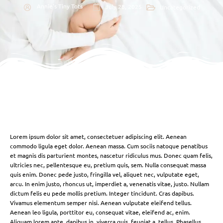
Annie's Tiny Tots
July 28, 2025
Uncategorized
Lorem ipsum dolor sit amet, consectetuer adipiscing elit. Aenean
commodo ligula eget dolor. Aenean massa. Cum sociis natoque penatibus
et magnis dis parturient montes, nascetur ridiculus mus. Donec quam felis,
ultricies nec, pellentesque eu, pretium quis, sem. Nulla consequat massa
quis enim. Donec pede justo, fringilla vel, aliquet nec, vulputate eget,
arcu. In enim justo, rhoncus ut, imperdiet a, venenatis vitae, justo. Nullam
dictum felis eu pede mollis pretium. Integer tincidunt. Cras dapibus.
Vivamus elementum semper nisi. Aenean vulputate eleifend tellus.
Aenean leo ligula, porttitor eu, consequat vitae, eleifend ac, enim.
Aliquam lorem ante, dapibus in, viverra quis, feugiat a, tellus. Phasellus