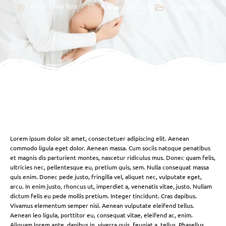
Annie's Tiny Tots
February 21, 2026
Uncategorized
Lorem ipsum dolor sit amet, consectetuer adipiscing elit. Aenean
commodo ligula eget dolor. Aenean massa. Cum sociis natoque penatibus
et magnis dis parturient montes, nascetur ridiculus mus. Donec quam felis,
ultricies nec, pellentesque eu, pretium quis, sem. Nulla consequat massa
quis enim. Donec pede justo, fringilla vel, aliquet nec, vulputate eget,
arcu. In enim justo, rhoncus ut, imperdiet a, venenatis vitae, justo. Nullam
dictum felis eu pede mollis pretium. Integer tincidunt. Cras dapibus.
Vivamus elementum semper nisi. Aenean vulputate eleifend tellus.
Aenean leo ligula, porttitor eu, consequat vitae, eleifend ac, enim.
Aliquam lorem ante, dapibus in, viverra quis, feugiat a, tellus. Phasellus