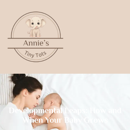
Developmental Leaps: How and
When Your Baby Grows