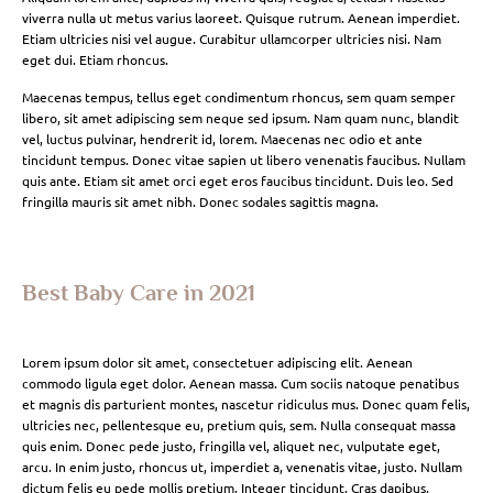
viverra nulla ut metus varius laoreet. Quisque rutrum. Aenean imperdiet.
Etiam ultricies nisi vel augue. Curabitur ullamcorper ultricies nisi. Nam
eget dui. Etiam rhoncus.
Maecenas tempus, tellus eget condimentum rhoncus, sem quam semper
libero, sit amet adipiscing sem neque sed ipsum. Nam quam nunc, blandit
vel, luctus pulvinar, hendrerit id, lorem. Maecenas nec odio et ante
tincidunt tempus. Donec vitae sapien ut libero venenatis faucibus. Nullam
quis ante. Etiam sit amet orci eget eros faucibus tincidunt. Duis leo. Sed
fringilla mauris sit amet nibh. Donec sodales sagittis magna.
Best Baby Care in 2021
Lorem ipsum dolor sit amet, consectetuer adipiscing elit. Aenean
commodo ligula eget dolor. Aenean massa. Cum sociis natoque penatibus
et magnis dis parturient montes, nascetur ridiculus mus. Donec quam felis,
ultricies nec, pellentesque eu, pretium quis, sem. Nulla consequat massa
quis enim. Donec pede justo, fringilla vel, aliquet nec, vulputate eget,
arcu. In enim justo, rhoncus ut, imperdiet a, venenatis vitae, justo. Nullam
dictum felis eu pede mollis pretium. Integer tincidunt. Cras dapibus.