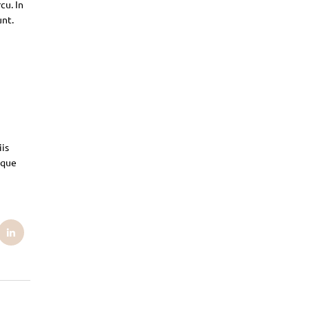
cu. In
unt.
iis
sque