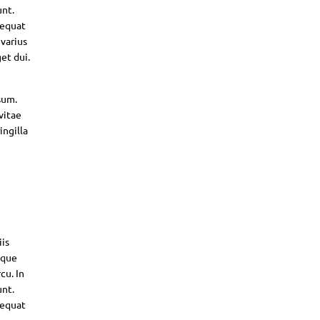
unt.
sequat
 varius
et dui.
sum.
vitae
ingilla
iis
sque
cu. In
unt.
sequat