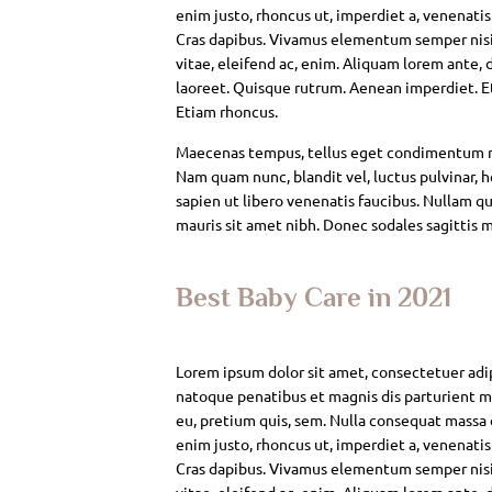
enim justo, rhoncus ut, imperdiet a, venenatis
Cras dapibus. Vivamus elementum semper nisi. 
vitae, eleifend ac, enim. Aliquam lorem ante, da
laoreet. Quisque rutrum. Aenean imperdiet. Eti
Etiam rhoncus.
Maecenas tempus, tellus eget condimentum rh
Nam quam nunc, blandit vel, luctus pulvinar, 
sapien ut libero venenatis faucibus. Nullam qui
mauris sit amet nibh. Donec sodales sagittis 
Best Baby Care in 2021
Lorem ipsum dolor sit amet, consectetuer adi
natoque penatibus et magnis dis parturient mo
eu, pretium quis, sem. Nulla consequat massa qu
enim justo, rhoncus ut, imperdiet a, venenatis
Cras dapibus. Vivamus elementum semper nisi. 
vitae, eleifend ac, enim. Aliquam lorem ante, da