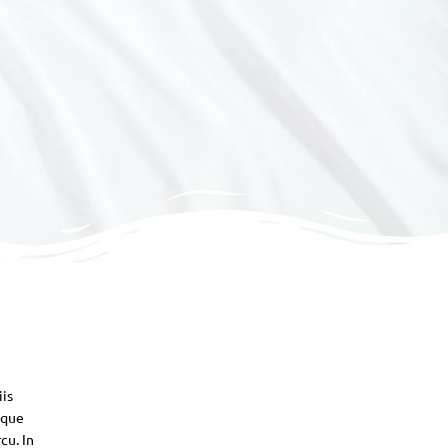
iis
sque
cu. In