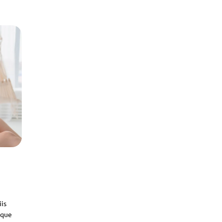
iis
sque