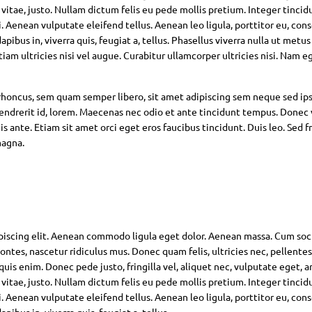
 vitae, justo. Nullam dictum felis eu pede mollis pretium. Integer tincid
Aenean vulputate eleifend tellus. Aenean leo ligula, porttitor eu, con
pibus in, viverra quis, feugiat a, tellus. Phasellus viverra nulla ut metus
am ultricies nisi vel augue. Curabitur ullamcorper ultricies nisi. Nam eg
oncus, sem quam semper libero, sit amet adipiscing sem neque sed ip
hendrerit id, lorem. Maecenas nec odio et ante tincidunt tempus. Donec 
s ante. Etiam sit amet orci eget eros faucibus tincidunt. Duis leo. Sed fr
magna.
piscing elit. Aenean commodo ligula eget dolor. Aenean massa. Cum soc
ntes, nascetur ridiculus mus. Donec quam felis, ultricies nec, pellente
is enim. Donec pede justo, fringilla vel, aliquet nec, vulputate eget, ar
 vitae, justo. Nullam dictum felis eu pede mollis pretium. Integer tincid
Aenean vulputate eleifend tellus. Aenean leo ligula, porttitor eu, con
pibus in, viverra quis, feugiat a, tellus.