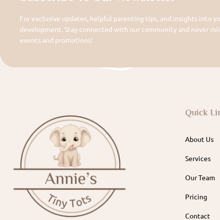
For exclusive updates, helpful parenting tips, and insights into yo
development. Stay connected with our community and never miss
events and promotions!
Quick Li
About Us
Services
Our Team
Pricing
Contact