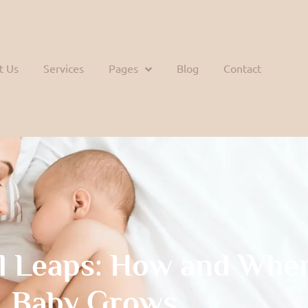
t Us
Services
Pages
Blog
Contact
l Leaps: How and Whe
Baby Grows