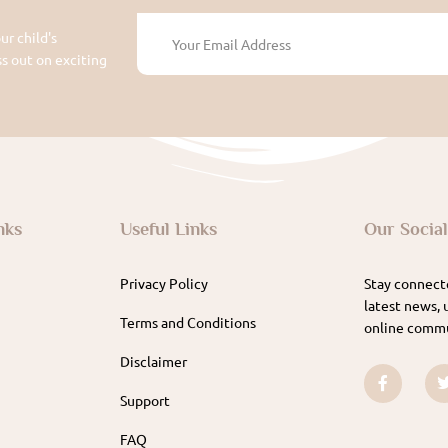
ur child's
 out on exciting
nks
Useful Links
Our Socia
Privacy Policy
Stay connecte
latest news, 
Terms and Conditions
online commu
Disclaimer
Support
FAQ