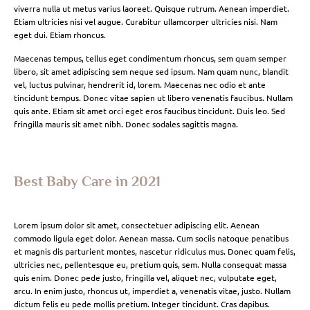
viverra nulla ut metus varius laoreet. Quisque rutrum. Aenean imperdiet.
Etiam ultricies nisi vel augue. Curabitur ullamcorper ultricies nisi. Nam
eget dui. Etiam rhoncus.
Maecenas tempus, tellus eget condimentum rhoncus, sem quam semper
libero, sit amet adipiscing sem neque sed ipsum. Nam quam nunc, blandit
vel, luctus pulvinar, hendrerit id, lorem. Maecenas nec odio et ante
tincidunt tempus. Donec vitae sapien ut libero venenatis faucibus. Nullam
quis ante. Etiam sit amet orci eget eros faucibus tincidunt. Duis leo. Sed
fringilla mauris sit amet nibh. Donec sodales sagittis magna.
Best Baby Care in 2021
Lorem ipsum dolor sit amet, consectetuer adipiscing elit. Aenean
commodo ligula eget dolor. Aenean massa. Cum sociis natoque penatibus
et magnis dis parturient montes, nascetur ridiculus mus. Donec quam felis,
ultricies nec, pellentesque eu, pretium quis, sem. Nulla consequat massa
quis enim. Donec pede justo, fringilla vel, aliquet nec, vulputate eget,
arcu. In enim justo, rhoncus ut, imperdiet a, venenatis vitae, justo. Nullam
dictum felis eu pede mollis pretium. Integer tincidunt. Cras dapibus.