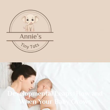
Developmental Leaps: How and
When Your Baby Grows