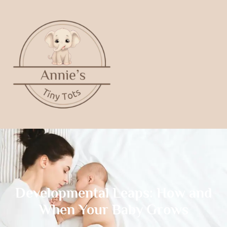
Developmental Leaps: How and
When Your Baby Grows