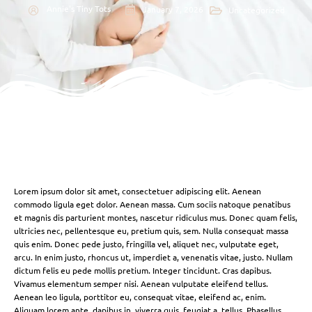
Annie's Tiny Tots
January 7, 2026
Uncategorized
Lorem ipsum dolor sit amet, consectetuer adipiscing elit. Aenean
commodo ligula eget dolor. Aenean massa. Cum sociis natoque penatibus
et magnis dis parturient montes, nascetur ridiculus mus. Donec quam felis,
ultricies nec, pellentesque eu, pretium quis, sem. Nulla consequat massa
quis enim. Donec pede justo, fringilla vel, aliquet nec, vulputate eget,
arcu. In enim justo, rhoncus ut, imperdiet a, venenatis vitae, justo. Nullam
dictum felis eu pede mollis pretium. Integer tincidunt. Cras dapibus.
Vivamus elementum semper nisi. Aenean vulputate eleifend tellus.
Aenean leo ligula, porttitor eu, consequat vitae, eleifend ac, enim.
Aliquam lorem ante, dapibus in, viverra quis, feugiat a, tellus. Phasellus