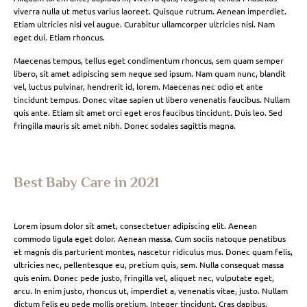
viverra nulla ut metus varius laoreet. Quisque rutrum. Aenean imperdiet.
Etiam ultricies nisi vel augue. Curabitur ullamcorper ultricies nisi. Nam
eget dui. Etiam rhoncus.
Maecenas tempus, tellus eget condimentum rhoncus, sem quam semper
libero, sit amet adipiscing sem neque sed ipsum. Nam quam nunc, blandit
vel, luctus pulvinar, hendrerit id, lorem. Maecenas nec odio et ante
tincidunt tempus. Donec vitae sapien ut libero venenatis faucibus. Nullam
quis ante. Etiam sit amet orci eget eros faucibus tincidunt. Duis leo. Sed
fringilla mauris sit amet nibh. Donec sodales sagittis magna.
Best Baby Care in 2021
Lorem ipsum dolor sit amet, consectetuer adipiscing elit. Aenean
commodo ligula eget dolor. Aenean massa. Cum sociis natoque penatibus
et magnis dis parturient montes, nascetur ridiculus mus. Donec quam felis,
ultricies nec, pellentesque eu, pretium quis, sem. Nulla consequat massa
quis enim. Donec pede justo, fringilla vel, aliquet nec, vulputate eget,
arcu. In enim justo, rhoncus ut, imperdiet a, venenatis vitae, justo. Nullam
dictum felis eu pede mollis pretium. Integer tincidunt. Cras dapibus.