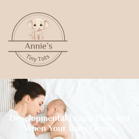
Developmental Leaps: How and
When Your Baby Grows