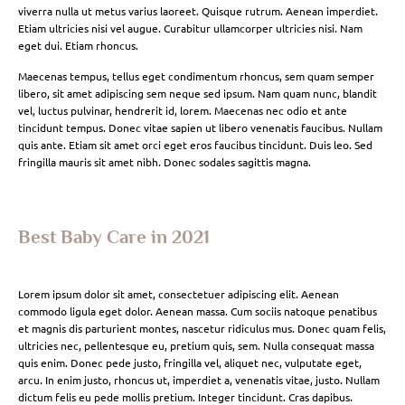
viverra nulla ut metus varius laoreet. Quisque rutrum. Aenean imperdiet.
Etiam ultricies nisi vel augue. Curabitur ullamcorper ultricies nisi. Nam
eget dui. Etiam rhoncus.
Maecenas tempus, tellus eget condimentum rhoncus, sem quam semper
libero, sit amet adipiscing sem neque sed ipsum. Nam quam nunc, blandit
vel, luctus pulvinar, hendrerit id, lorem. Maecenas nec odio et ante
tincidunt tempus. Donec vitae sapien ut libero venenatis faucibus. Nullam
quis ante. Etiam sit amet orci eget eros faucibus tincidunt. Duis leo. Sed
fringilla mauris sit amet nibh. Donec sodales sagittis magna.
Best Baby Care in 2021
Lorem ipsum dolor sit amet, consectetuer adipiscing elit. Aenean
commodo ligula eget dolor. Aenean massa. Cum sociis natoque penatibus
et magnis dis parturient montes, nascetur ridiculus mus. Donec quam felis,
ultricies nec, pellentesque eu, pretium quis, sem. Nulla consequat massa
quis enim. Donec pede justo, fringilla vel, aliquet nec, vulputate eget,
arcu. In enim justo, rhoncus ut, imperdiet a, venenatis vitae, justo. Nullam
dictum felis eu pede mollis pretium. Integer tincidunt. Cras dapibus.