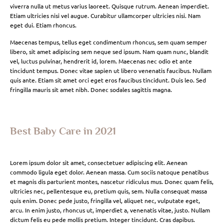
viverra nulla ut metus varius laoreet. Quisque rutrum. Aenean imperdiet.
Etiam ultricies nisi vel augue. Curabitur ullamcorper ultricies nisi. Nam
eget dui. Etiam rhoncus.
Maecenas tempus, tellus eget condimentum rhoncus, sem quam semper
libero, sit amet adipiscing sem neque sed ipsum. Nam quam nunc, blandit
vel, luctus pulvinar, hendrerit id, lorem. Maecenas nec odio et ante
tincidunt tempus. Donec vitae sapien ut libero venenatis faucibus. Nullam
quis ante. Etiam sit amet orci eget eros faucibus tincidunt. Duis leo. Sed
fringilla mauris sit amet nibh. Donec sodales sagittis magna.
Best Baby Care in 2021
Lorem ipsum dolor sit amet, consectetuer adipiscing elit. Aenean
commodo ligula eget dolor. Aenean massa. Cum sociis natoque penatibus
et magnis dis parturient montes, nascetur ridiculus mus. Donec quam felis,
ultricies nec, pellentesque eu, pretium quis, sem. Nulla consequat massa
quis enim. Donec pede justo, fringilla vel, aliquet nec, vulputate eget,
arcu. In enim justo, rhoncus ut, imperdiet a, venenatis vitae, justo. Nullam
dictum felis eu pede mollis pretium. Integer tincidunt. Cras dapibus.