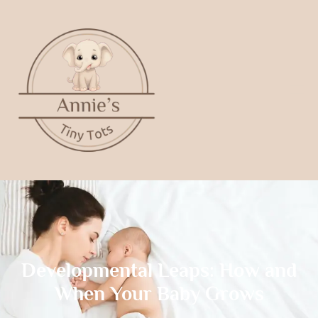
Developmental Leaps: How and
When Your Baby Grows