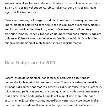
viverra nulla ut metus varius laoreet. Quisque rutrum. Aenean imperdiet.
Etiam ultricies nisi vel augue. Curabitur ullamcorper ultricies nisi. Nam
eget dui. Etiam rhoncus.
Maecenas tempus, tellus eget condimentum rhoncus, sem quam semper
libero, sit amet adipiscing sem neque sed ipsum. Nam quam nunc, blandit
vel, luctus pulvinar, hendrerit id, lorem. Maecenas nec odio et ante
tincidunt tempus. Donec vitae sapien ut libero venenatis faucibus. Nullam
quis ante. Etiam sit amet orci eget eros faucibus tincidunt. Duis leo. Sed
fringilla mauris sit amet nibh. Donec sodales sagittis magna.
Best Baby Care in 2021
Lorem ipsum dolor sit amet, consectetuer adipiscing elit. Aenean
commodo ligula eget dolor. Aenean massa. Cum sociis natoque penatibus
et magnis dis parturient montes, nascetur ridiculus mus. Donec quam felis,
ultricies nec, pellentesque eu, pretium quis, sem. Nulla consequat massa
quis enim. Donec pede justo, fringilla vel, aliquet nec, vulputate eget,
arcu. In enim justo, rhoncus ut, imperdiet a, venenatis vitae, justo. Nullam
dictum felis eu pede mollis pretium. Integer tincidunt. Cras dapibus.