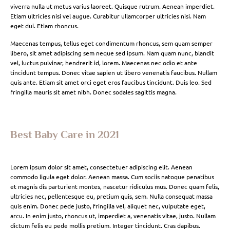
viverra nulla ut metus varius laoreet. Quisque rutrum. Aenean imperdiet.
Etiam ultricies nisi vel augue. Curabitur ullamcorper ultricies nisi. Nam
eget dui. Etiam rhoncus.
Maecenas tempus, tellus eget condimentum rhoncus, sem quam semper
libero, sit amet adipiscing sem neque sed ipsum. Nam quam nunc, blandit
vel, luctus pulvinar, hendrerit id, lorem. Maecenas nec odio et ante
tincidunt tempus. Donec vitae sapien ut libero venenatis faucibus. Nullam
quis ante. Etiam sit amet orci eget eros faucibus tincidunt. Duis leo. Sed
fringilla mauris sit amet nibh. Donec sodales sagittis magna.
Best Baby Care in 2021
Lorem ipsum dolor sit amet, consectetuer adipiscing elit. Aenean
commodo ligula eget dolor. Aenean massa. Cum sociis natoque penatibus
et magnis dis parturient montes, nascetur ridiculus mus. Donec quam felis,
ultricies nec, pellentesque eu, pretium quis, sem. Nulla consequat massa
quis enim. Donec pede justo, fringilla vel, aliquet nec, vulputate eget,
arcu. In enim justo, rhoncus ut, imperdiet a, venenatis vitae, justo. Nullam
dictum felis eu pede mollis pretium. Integer tincidunt. Cras dapibus.