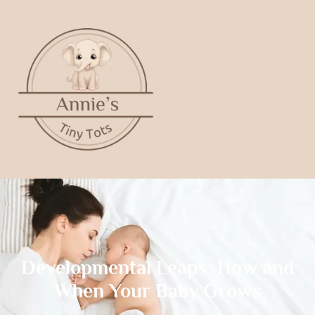
Developmental Leaps: How and
When Your Baby Grows