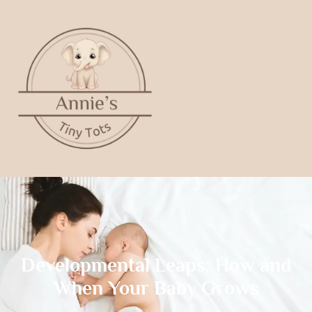
Developmental Leaps: How and
When Your Baby Grows