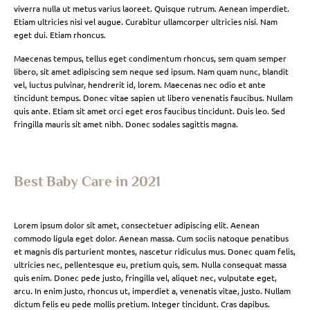
viverra nulla ut metus varius laoreet. Quisque rutrum. Aenean imperdiet.
Etiam ultricies nisi vel augue. Curabitur ullamcorper ultricies nisi. Nam
eget dui. Etiam rhoncus.
Maecenas tempus, tellus eget condimentum rhoncus, sem quam semper
libero, sit amet adipiscing sem neque sed ipsum. Nam quam nunc, blandit
vel, luctus pulvinar, hendrerit id, lorem. Maecenas nec odio et ante
tincidunt tempus. Donec vitae sapien ut libero venenatis faucibus. Nullam
quis ante. Etiam sit amet orci eget eros faucibus tincidunt. Duis leo. Sed
fringilla mauris sit amet nibh. Donec sodales sagittis magna.
Best Baby Care in 2021
Lorem ipsum dolor sit amet, consectetuer adipiscing elit. Aenean
commodo ligula eget dolor. Aenean massa. Cum sociis natoque penatibus
et magnis dis parturient montes, nascetur ridiculus mus. Donec quam felis,
ultricies nec, pellentesque eu, pretium quis, sem. Nulla consequat massa
quis enim. Donec pede justo, fringilla vel, aliquet nec, vulputate eget,
arcu. In enim justo, rhoncus ut, imperdiet a, venenatis vitae, justo. Nullam
dictum felis eu pede mollis pretium. Integer tincidunt. Cras dapibus.