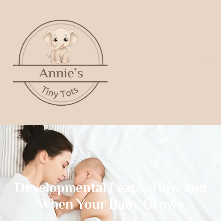
Developmental Leaps: How and
When Your Baby Grows