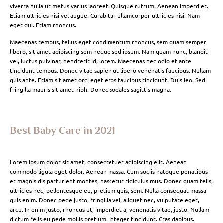
viverra nulla ut metus varius laoreet. Quisque rutrum. Aenean imperdiet.
Etiam ultricies nisi vel augue. Curabitur ullamcorper ultricies nisi. Nam
eget dui. Etiam rhoncus.
Maecenas tempus, tellus eget condimentum rhoncus, sem quam semper
libero, sit amet adipiscing sem neque sed ipsum. Nam quam nunc, blandit
vel, luctus pulvinar, hendrerit id, lorem. Maecenas nec odio et ante
tincidunt tempus. Donec vitae sapien ut libero venenatis faucibus. Nullam
quis ante. Etiam sit amet orci eget eros faucibus tincidunt. Duis leo. Sed
fringilla mauris sit amet nibh. Donec sodales sagittis magna.
Best Baby Care in 2021
Lorem ipsum dolor sit amet, consectetuer adipiscing elit. Aenean
commodo ligula eget dolor. Aenean massa. Cum sociis natoque penatibus
et magnis dis parturient montes, nascetur ridiculus mus. Donec quam felis,
ultricies nec, pellentesque eu, pretium quis, sem. Nulla consequat massa
quis enim. Donec pede justo, fringilla vel, aliquet nec, vulputate eget,
arcu. In enim justo, rhoncus ut, imperdiet a, venenatis vitae, justo. Nullam
dictum felis eu pede mollis pretium. Integer tincidunt. Cras dapibus.