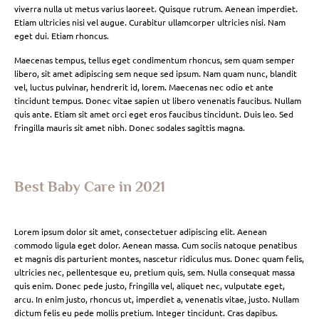
viverra nulla ut metus varius laoreet. Quisque rutrum. Aenean imperdiet.
Etiam ultricies nisi vel augue. Curabitur ullamcorper ultricies nisi. Nam
eget dui. Etiam rhoncus.
Maecenas tempus, tellus eget condimentum rhoncus, sem quam semper
libero, sit amet adipiscing sem neque sed ipsum. Nam quam nunc, blandit
vel, luctus pulvinar, hendrerit id, lorem. Maecenas nec odio et ante
tincidunt tempus. Donec vitae sapien ut libero venenatis faucibus. Nullam
quis ante. Etiam sit amet orci eget eros faucibus tincidunt. Duis leo. Sed
fringilla mauris sit amet nibh. Donec sodales sagittis magna.
Best Baby Care in 2021
Lorem ipsum dolor sit amet, consectetuer adipiscing elit. Aenean
commodo ligula eget dolor. Aenean massa. Cum sociis natoque penatibus
et magnis dis parturient montes, nascetur ridiculus mus. Donec quam felis,
ultricies nec, pellentesque eu, pretium quis, sem. Nulla consequat massa
quis enim. Donec pede justo, fringilla vel, aliquet nec, vulputate eget,
arcu. In enim justo, rhoncus ut, imperdiet a, venenatis vitae, justo. Nullam
dictum felis eu pede mollis pretium. Integer tincidunt. Cras dapibus.