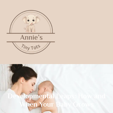
Developmental Leaps: How and
When Your Baby Grows