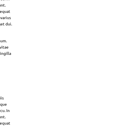
unt.
sequat
 varius
et dui.
sum.
vitae
ingilla
iis
sque
cu. In
unt.
sequat