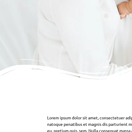
Annie's T
Lorem ipsum dolor sit amet, consectetuer adi
natoque penatibus et magnis dis parturient mo
eu, pretium quis, sem. Nulla consequat massa qu