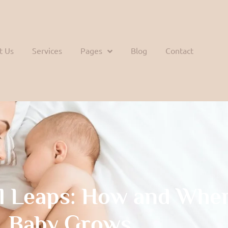
t Us
Services
Pages
Blog
Contact
l Leaps: How and Whe
Baby Grows