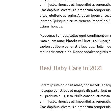
enim justo, rhoncus ut, imperdiet a, venenatis
Cras dapibus. Vivamus elementum semper nisi. 
vitae, eleifend ac, enim. Aliquam lorem ante, da
laoreet. Quisque rutrum. Aenean imperdiet. Eti
Etiam rhoncus.
Maecenas tempus, tellus eget condimentum rh
Nam quam nunc, blandit vel, luctus pulvinar, 
sapien ut libero venenatis faucibus. Nullam qui
mauris sit amet nibh. Donec sodales sagittis 
Best Baby Care in 2021
Lorem ipsum dolor sit amet, consectetuer adi
natoque penatibus et magnis dis parturient mo
eu, pretium quis, sem. Nulla consequat massa qu
enim justo, rhoncus ut, imperdiet a, venenatis
Cras dapibus. Vivamus elementum semper nisi. 