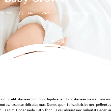
iny Tots
March 2, 2025
MOVIETORRENTS
piscing elit. Aenean commodo ligula eget dolor. Aenean massa. Cum soc
ntes, nascetur ridiculus mus. Donec quam felis, ultricies nec, pellente
is enim. Donec pede justo, fringilla vel, aliquet nec, vulputate eget, ar