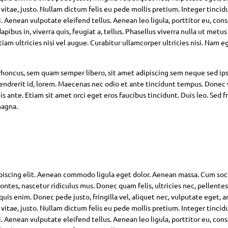
 vitae, justo. Nullam dictum felis eu pede mollis pretium. Integer tincid
Aenean vulputate eleifend tellus. Aenean leo ligula, porttitor eu, con
pibus in, viverra quis, feugiat a, tellus. Phasellus viverra nulla ut metus
am ultricies nisi vel augue. Curabitur ullamcorper ultricies nisi. Nam eg
oncus, sem quam semper libero, sit amet adipiscing sem neque sed ip
hendrerit id, lorem. Maecenas nec odio et ante tincidunt tempus. Donec 
s ante. Etiam sit amet orci eget eros faucibus tincidunt. Duis leo. Sed fr
magna.
piscing elit. Aenean commodo ligula eget dolor. Aenean massa. Cum soc
ntes, nascetur ridiculus mus. Donec quam felis, ultricies nec, pellente
is enim. Donec pede justo, fringilla vel, aliquet nec, vulputate eget, ar
 vitae, justo. Nullam dictum felis eu pede mollis pretium. Integer tincid
Aenean vulputate eleifend tellus. Aenean leo ligula, porttitor eu, con