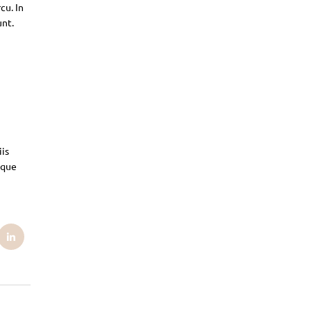
cu. In
unt.
iis
sque