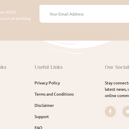
ur child's
 out on exciting
nks
Useful Links
Our Socia
Privacy Policy
Stay connecte
latest news, 
Terms and Conditions
online commu
Disclaimer
Support
FAQ