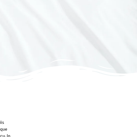
iis
sque
cu. In