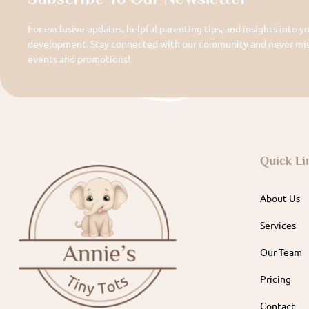
For exclusive updates, helpful parenting tips, and insights into yo
development. Stay connected with our community and never miss
events and promotions!
Quick Li
About Us
Services
Our Team
Pricing
Contact