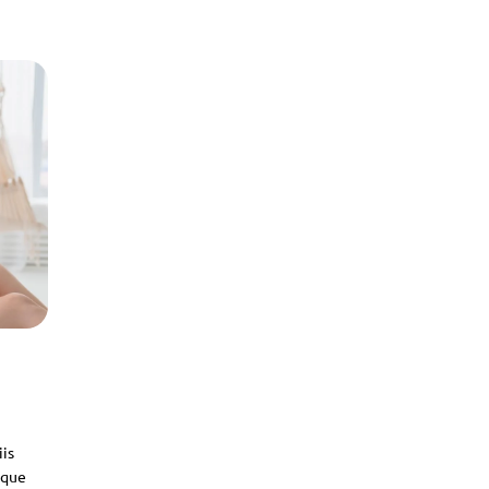
iis
sque