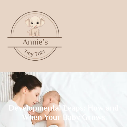
Developmental Leaps: How and
When Your Baby Grows