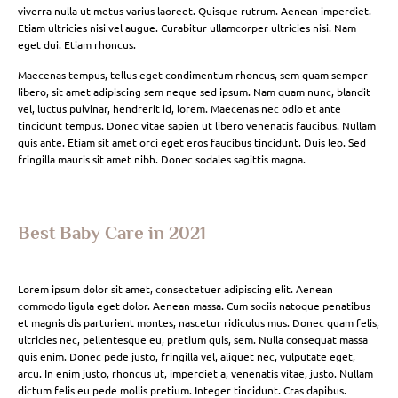
viverra nulla ut metus varius laoreet. Quisque rutrum. Aenean imperdiet.
Etiam ultricies nisi vel augue. Curabitur ullamcorper ultricies nisi. Nam
eget dui. Etiam rhoncus.
Maecenas tempus, tellus eget condimentum rhoncus, sem quam semper
libero, sit amet adipiscing sem neque sed ipsum. Nam quam nunc, blandit
vel, luctus pulvinar, hendrerit id, lorem. Maecenas nec odio et ante
tincidunt tempus. Donec vitae sapien ut libero venenatis faucibus. Nullam
quis ante. Etiam sit amet orci eget eros faucibus tincidunt. Duis leo. Sed
fringilla mauris sit amet nibh. Donec sodales sagittis magna.
Best Baby Care in 2021
Lorem ipsum dolor sit amet, consectetuer adipiscing elit. Aenean
commodo ligula eget dolor. Aenean massa. Cum sociis natoque penatibus
et magnis dis parturient montes, nascetur ridiculus mus. Donec quam felis,
ultricies nec, pellentesque eu, pretium quis, sem. Nulla consequat massa
quis enim. Donec pede justo, fringilla vel, aliquet nec, vulputate eget,
arcu. In enim justo, rhoncus ut, imperdiet a, venenatis vitae, justo. Nullam
dictum felis eu pede mollis pretium. Integer tincidunt. Cras dapibus.