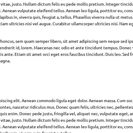
 vitae, justo. Nullam dictum felis eu pede mollis pretium. Integer tincid
Aenean vulputate eleifend tellus. Aenean leo ligula, porttitor eu, con
pibus in, viverra quis, feugiat a, tellus. Phasellus viverra nulla ut metus
am ultricies nisi vel augue. Curabitur ullamcorper ultricies nisi. Nam eg
oncus, sem quam semper libero, sit amet adipiscing sem neque sed ip
hendrerit id, lorem. Maecenas nec odio et ante tincidunt tempus. Donec 
s ante. Etiam sit amet orci eget eros faucibus tincidunt. Duis leo. Sed fr
magna.
piscing elit. Aenean commodo ligula eget dolor. Aenean massa. Cum soc
ntes, nascetur ridiculus mus. Donec quam felis, ultricies nec, pellente
is enim. Donec pede justo, fringilla vel, aliquet nec, vulputate eget, ar
 vitae, justo. Nullam dictum felis eu pede mollis pretium. Integer tincid
Aenean vulputate eleifend tellus. Aenean leo ligula, porttitor eu, con
pibus in, viverra quis, feugiat a, tellus.