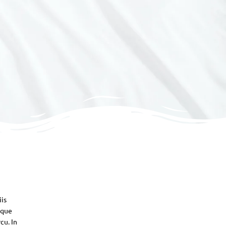
iis
sque
cu. In