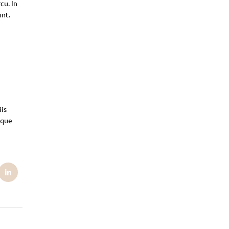
cu. In
unt.
iis
sque