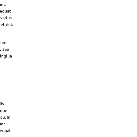
unt.
sequat
 varius
et dui.
sum.
vitae
ingilla
iis
sque
cu. In
unt.
sequat