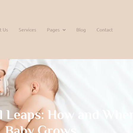
t Us
Services
Pages
Blog
Contact
l Leaps: How and Whe
Baby Grows