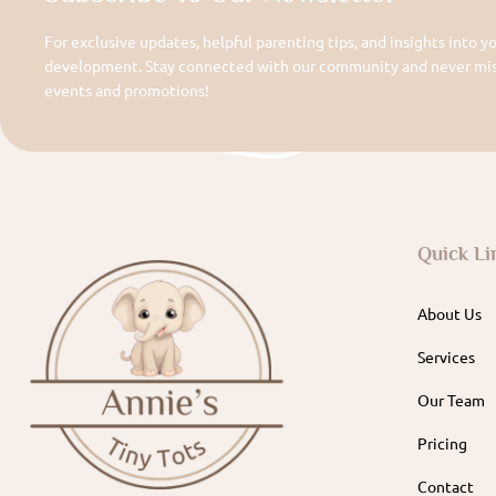
For exclusive updates, helpful parenting tips, and insights into yo
development. Stay connected with our community and never miss
events and promotions!
Quick Li
About Us
Services
Our Team
Pricing
Contact