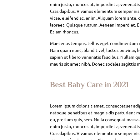
enim justo, rhoncus ut, imperdiet a, venenatis
Cras dapibus. Vivamus elementum semper nisi. 
vitae, eleifend ac, enim. Aliquam lorem ante, da
laoreet. Quisque rutrum. Aenean imperdiet. Eti
Etiam rhoncus.
Maecenas tempus, tellus eget condimentum rh
Nam quam nunc, blandit vel, luctus pulvinar, 
sapien ut libero venenatis faucibus. Nullam qui
mauris sit amet nibh. Donec sodales sagittis 
Best Baby Care in 2021
Lorem ipsum dolor sit amet, consectetuer adi
natoque penatibus et magnis dis parturient mo
eu, pretium quis, sem. Nulla consequat massa qu
enim justo, rhoncus ut, imperdiet a, venenatis
Cras dapibus. Vivamus elementum semper nisi. 
vitae, eleifend ac, enim. Aliquam lorem ante, da