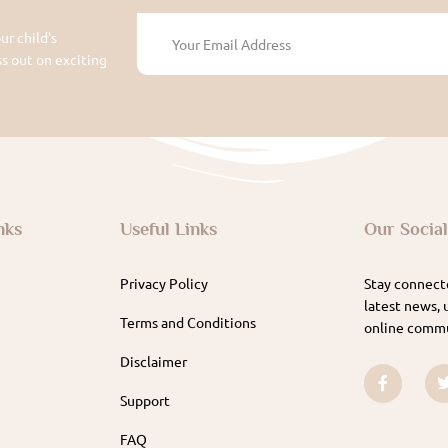
ur child's
 out on exciting
nks
Useful Links
Our Socia
Privacy Policy
Stay connecte
latest news, 
Terms and Conditions
online commu
Disclaimer
Support
FAQ