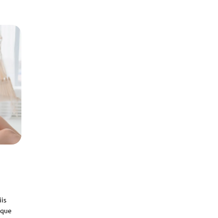
iis
sque