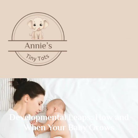
Developmental Leaps: How and
When Your Baby Grows