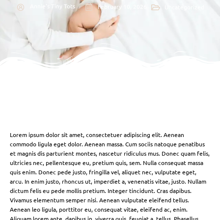
Annie's Tiny Tots
February 10, 2026
Uncategorized
Lorem ipsum dolor sit amet, consectetuer adipiscing elit. Aenean
commodo ligula eget dolor. Aenean massa. Cum sociis natoque penatibus
et magnis dis parturient montes, nascetur ridiculus mus. Donec quam felis,
ultricies nec, pellentesque eu, pretium quis, sem. Nulla consequat massa
quis enim. Donec pede justo, fringilla vel, aliquet nec, vulputate eget,
arcu. In enim justo, rhoncus ut, imperdiet a, venenatis vitae, justo. Nullam
dictum felis eu pede mollis pretium. Integer tincidunt. Cras dapibus.
Vivamus elementum semper nisi. Aenean vulputate eleifend tellus.
Aenean leo ligula, porttitor eu, consequat vitae, eleifend ac, enim.
Aliquam lorem ante, dapibus in, viverra quis, feugiat a, tellus. Phasellus