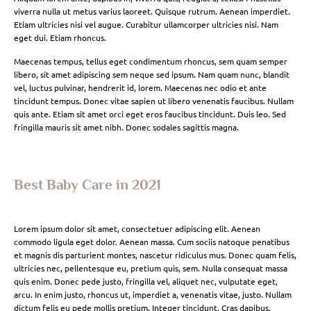
viverra nulla ut metus varius laoreet. Quisque rutrum. Aenean imperdiet.
Etiam ultricies nisi vel augue. Curabitur ullamcorper ultricies nisi. Nam
eget dui. Etiam rhoncus.
Maecenas tempus, tellus eget condimentum rhoncus, sem quam semper
libero, sit amet adipiscing sem neque sed ipsum. Nam quam nunc, blandit
vel, luctus pulvinar, hendrerit id, lorem. Maecenas nec odio et ante
tincidunt tempus. Donec vitae sapien ut libero venenatis faucibus. Nullam
quis ante. Etiam sit amet orci eget eros faucibus tincidunt. Duis leo. Sed
fringilla mauris sit amet nibh. Donec sodales sagittis magna.
Best Baby Care in 2021
Lorem ipsum dolor sit amet, consectetuer adipiscing elit. Aenean
commodo ligula eget dolor. Aenean massa. Cum sociis natoque penatibus
et magnis dis parturient montes, nascetur ridiculus mus. Donec quam felis,
ultricies nec, pellentesque eu, pretium quis, sem. Nulla consequat massa
quis enim. Donec pede justo, fringilla vel, aliquet nec, vulputate eget,
arcu. In enim justo, rhoncus ut, imperdiet a, venenatis vitae, justo. Nullam
dictum felis eu pede mollis pretium. Integer tincidunt. Cras dapibus.