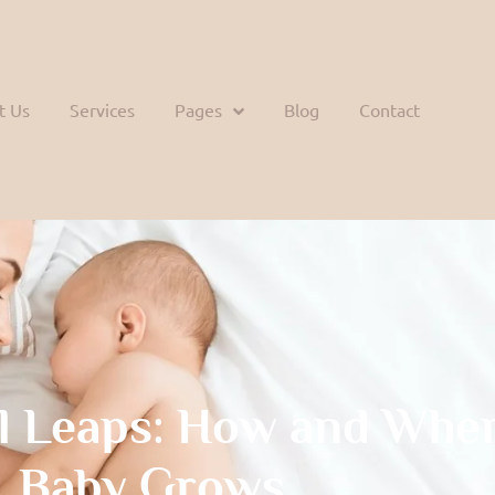
t Us
Services
Pages
Blog
Contact
l Leaps: How and Whe
Baby Grows