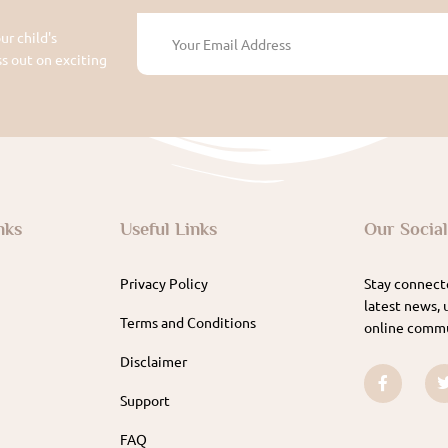
ur child's
 out on exciting
nks
Useful Links
Our Socia
Privacy Policy
Stay connecte
latest news, 
Terms and Conditions
online commu
Disclaimer
Support
FAQ