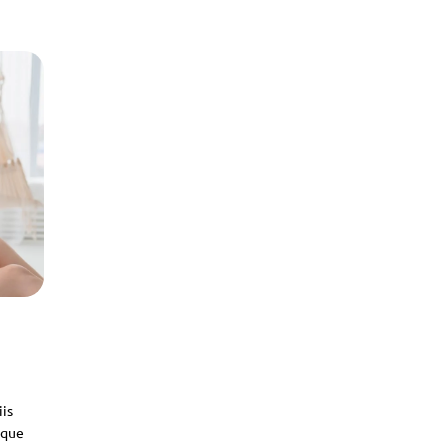
iis
sque