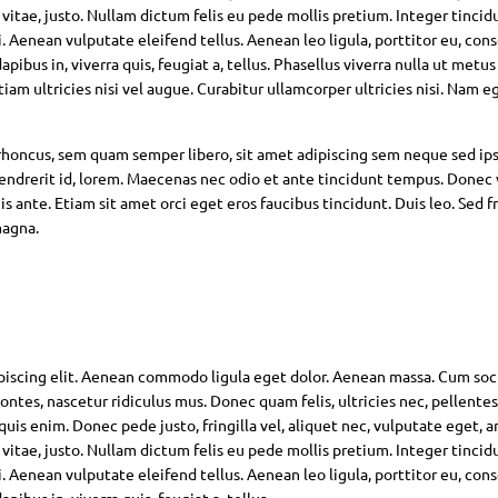
 vitae, justo. Nullam dictum felis eu pede mollis pretium. Integer tincid
Aenean vulputate eleifend tellus. Aenean leo ligula, porttitor eu, con
pibus in, viverra quis, feugiat a, tellus. Phasellus viverra nulla ut metus
am ultricies nisi vel augue. Curabitur ullamcorper ultricies nisi. Nam eg
oncus, sem quam semper libero, sit amet adipiscing sem neque sed ip
hendrerit id, lorem. Maecenas nec odio et ante tincidunt tempus. Donec 
s ante. Etiam sit amet orci eget eros faucibus tincidunt. Duis leo. Sed fr
magna.
piscing elit. Aenean commodo ligula eget dolor. Aenean massa. Cum soc
ntes, nascetur ridiculus mus. Donec quam felis, ultricies nec, pellente
is enim. Donec pede justo, fringilla vel, aliquet nec, vulputate eget, ar
 vitae, justo. Nullam dictum felis eu pede mollis pretium. Integer tincid
Aenean vulputate eleifend tellus. Aenean leo ligula, porttitor eu, con
pibus in, viverra quis, feugiat a, tellus.