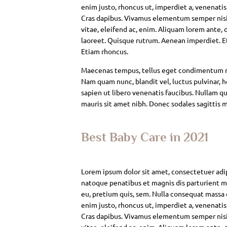
enim justo, rhoncus ut, imperdiet a, venenatis
Cras dapibus. Vivamus elementum semper nisi. 
vitae, eleifend ac, enim. Aliquam lorem ante, da
laoreet. Quisque rutrum. Aenean imperdiet. Eti
Etiam rhoncus.
Maecenas tempus, tellus eget condimentum rh
Nam quam nunc, blandit vel, luctus pulvinar, 
sapien ut libero venenatis faucibus. Nullam qui
mauris sit amet nibh. Donec sodales sagittis 
Best Baby Care in 2021
Lorem ipsum dolor sit amet, consectetuer adi
natoque penatibus et magnis dis parturient mo
eu, pretium quis, sem. Nulla consequat massa qu
enim justo, rhoncus ut, imperdiet a, venenatis
Cras dapibus. Vivamus elementum semper nisi. 
vitae, eleifend ac, enim. Aliquam lorem ante, da