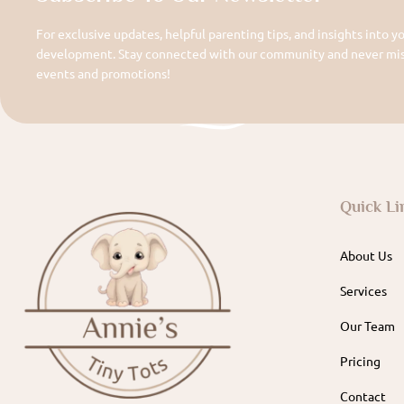
For exclusive updates, helpful parenting tips, and insights into yo
development. Stay connected with our community and never miss
events and promotions!
Quick Li
About Us
Services
Our Team
Pricing
Contact