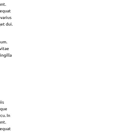
unt.
sequat
 varius
et dui.
sum.
vitae
ingilla
iis
sque
cu. In
unt.
sequat