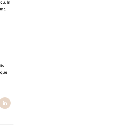
cu. In
unt.
iis
sque