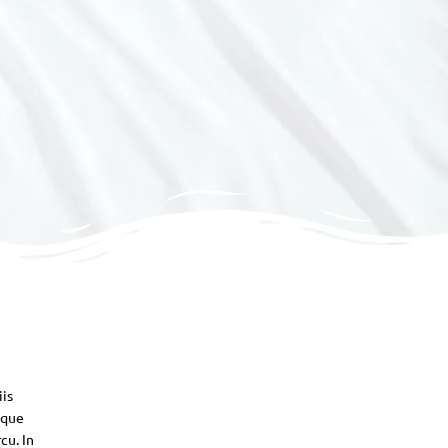
iis
sque
cu. In