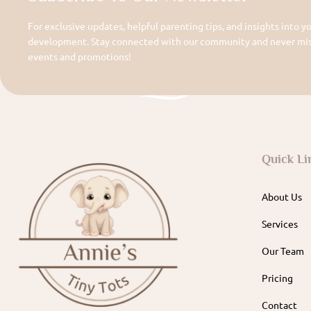
For exclusive updates, helpful parenting tips, and insights into yo
development. Stay connected with our community and never miss
events and promotions!
Quick Li
About Us
Services
Our Team
Pricing
Contact