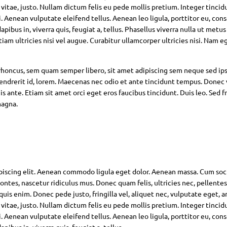
 vitae, justo. Nullam dictum felis eu pede mollis pretium. Integer tincid
Aenean vulputate eleifend tellus. Aenean leo ligula, porttitor eu, con
pibus in, viverra quis, feugiat a, tellus. Phasellus viverra nulla ut metus
am ultricies nisi vel augue. Curabitur ullamcorper ultricies nisi. Nam eg
oncus, sem quam semper libero, sit amet adipiscing sem neque sed ip
hendrerit id, lorem. Maecenas nec odio et ante tincidunt tempus. Donec 
s ante. Etiam sit amet orci eget eros faucibus tincidunt. Duis leo. Sed fr
magna.
piscing elit. Aenean commodo ligula eget dolor. Aenean massa. Cum soc
ntes, nascetur ridiculus mus. Donec quam felis, ultricies nec, pellente
is enim. Donec pede justo, fringilla vel, aliquet nec, vulputate eget, ar
 vitae, justo. Nullam dictum felis eu pede mollis pretium. Integer tincid
Aenean vulputate eleifend tellus. Aenean leo ligula, porttitor eu, con
pibus in, viverra quis, feugiat a, tellus.