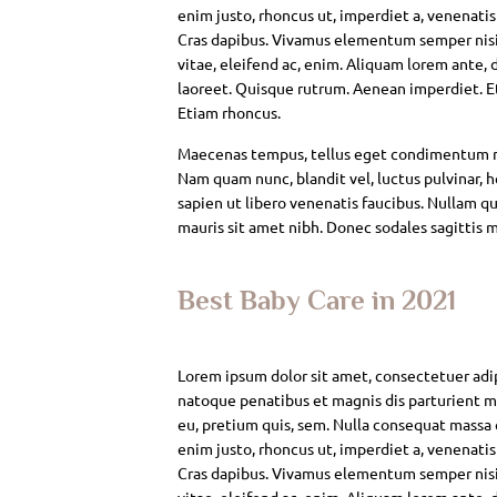
enim justo, rhoncus ut, imperdiet a, venenatis
Cras dapibus. Vivamus elementum semper nisi. 
vitae, eleifend ac, enim. Aliquam lorem ante, da
laoreet. Quisque rutrum. Aenean imperdiet. Eti
Etiam rhoncus.
Maecenas tempus, tellus eget condimentum rh
Nam quam nunc, blandit vel, luctus pulvinar, 
sapien ut libero venenatis faucibus. Nullam qui
mauris sit amet nibh. Donec sodales sagittis 
Best Baby Care in 2021
Lorem ipsum dolor sit amet, consectetuer adi
natoque penatibus et magnis dis parturient mo
eu, pretium quis, sem. Nulla consequat massa qu
enim justo, rhoncus ut, imperdiet a, venenatis
Cras dapibus. Vivamus elementum semper nisi. 
vitae, eleifend ac, enim. Aliquam lorem ante, da