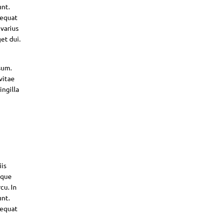
unt.
sequat
 varius
et dui.
sum.
vitae
ingilla
iis
sque
cu. In
unt.
sequat