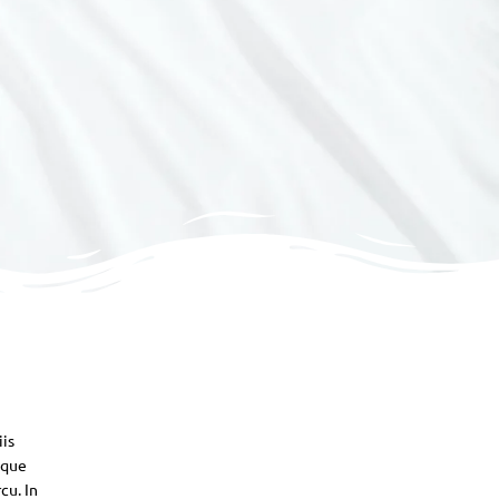
iis
sque
cu. In