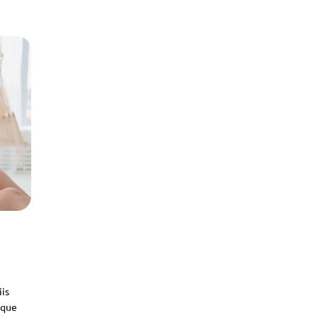
iis
sque