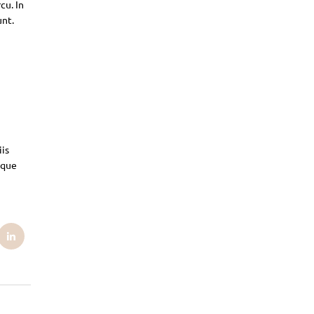
cu. In
unt.
iis
sque