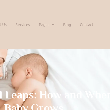
t Us
Services
Pages
Blog
Contact
l Leaps: How and Whe
Baby Grows