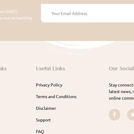
ur child's
 out on exciting
nks
Useful Links
Our Socia
Privacy Policy
Stay connecte
latest news, 
Terms and Conditions
online commu
Disclaimer
Support
FAQ