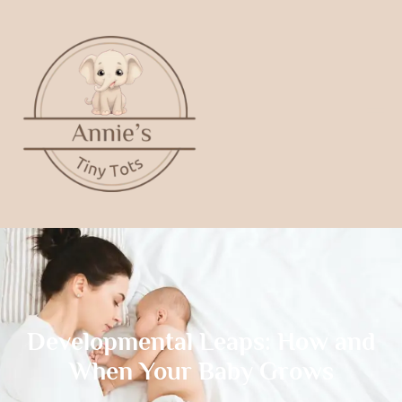
Developmental Leaps: How and
When Your Baby Grows