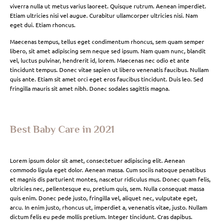
viverra nulla ut metus varius laoreet. Quisque rutrum. Aenean imperdiet.
Etiam ultricies nisi vel augue. Curabitur ullamcorper ultricies nisi. Nam
eget dui. Etiam rhoncus.
Maecenas tempus, tellus eget condimentum rhoncus, sem quam semper
libero, sit amet adipiscing sem neque sed ipsum. Nam quam nunc, blandit
vel, luctus pulvinar, hendrerit id, lorem. Maecenas nec odio et ante
tincidunt tempus. Donec vitae sapien ut libero venenatis faucibus. Nullam
quis ante. Etiam sit amet orci eget eros faucibus tincidunt. Duis leo. Sed
fringilla mauris sit amet nibh. Donec sodales sagittis magna.
Best Baby Care in 2021
Lorem ipsum dolor sit amet, consectetuer adipiscing elit. Aenean
commodo ligula eget dolor. Aenean massa. Cum sociis natoque penatibus
et magnis dis parturient montes, nascetur ridiculus mus. Donec quam felis,
ultricies nec, pellentesque eu, pretium quis, sem. Nulla consequat massa
quis enim. Donec pede justo, fringilla vel, aliquet nec, vulputate eget,
arcu. In enim justo, rhoncus ut, imperdiet a, venenatis vitae, justo. Nullam
dictum felis eu pede mollis pretium. Integer tincidunt. Cras dapibus.