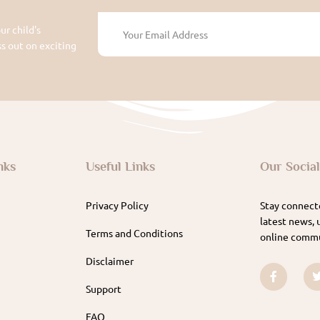
ur child's
 out on exciting
nks
Useful Links
Our Socia
Privacy Policy
Stay connecte
latest news, 
Terms and Conditions
online commu
Disclaimer
Support
FAQ