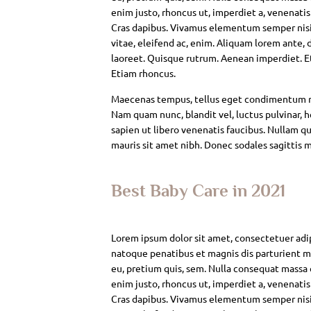
enim justo, rhoncus ut, imperdiet a, venenatis
Cras dapibus. Vivamus elementum semper nisi. 
vitae, eleifend ac, enim. Aliquam lorem ante, da
laoreet. Quisque rutrum. Aenean imperdiet. Eti
Etiam rhoncus.
Maecenas tempus, tellus eget condimentum rh
Nam quam nunc, blandit vel, luctus pulvinar, 
sapien ut libero venenatis faucibus. Nullam qui
mauris sit amet nibh. Donec sodales sagittis 
Best Baby Care in 2021
Lorem ipsum dolor sit amet, consectetuer adi
natoque penatibus et magnis dis parturient mo
eu, pretium quis, sem. Nulla consequat massa qu
enim justo, rhoncus ut, imperdiet a, venenatis
Cras dapibus. Vivamus elementum semper nisi. 