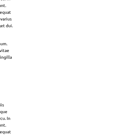
unt.
sequat
 varius
et dui.
sum.
vitae
ingilla
iis
sque
cu. In
unt.
sequat