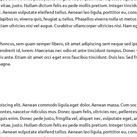
 vitae, justo. Nullam dictum felis eu pede mollis pretium. Integer tincid
Aenean vulputate eleifend tellus. Aenean leo ligula, porttitor eu, con
pibus in, viverra quis, feugiat a, tellus. Phasellus viverra nulla ut metus
am ultricies nisi vel augue. Curabitur ullamcorper ultricies nisi. Nam eg
oncus, sem quam semper libero, sit amet adipiscing sem neque sed ip
hendrerit id, lorem. Maecenas nec odio et ante tincidunt tempus. Donec 
s ante. Etiam sit amet orci eget eros faucibus tincidunt. Duis leo. Sed fr
magna.
piscing elit. Aenean commodo ligula eget dolor. Aenean massa. Cum soc
ntes, nascetur ridiculus mus. Donec quam felis, ultricies nec, pellente
is enim. Donec pede justo, fringilla vel, aliquet nec, vulputate eget, ar
 vitae, justo. Nullam dictum felis eu pede mollis pretium. Integer tincid
Aenean vulputate eleifend tellus. Aenean leo ligula, porttitor eu, con