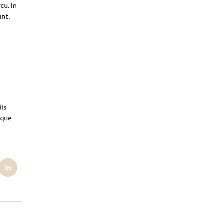
cu. In
unt.
iis
sque