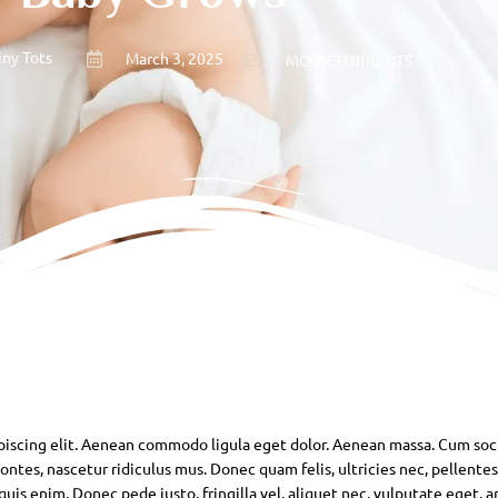
iny Tots
March 3, 2025
MOVIETORRENTS
piscing elit. Aenean commodo ligula eget dolor. Aenean massa. Cum soc
ntes, nascetur ridiculus mus. Donec quam felis, ultricies nec, pellente
is enim. Donec pede justo, fringilla vel, aliquet nec, vulputate eget, ar