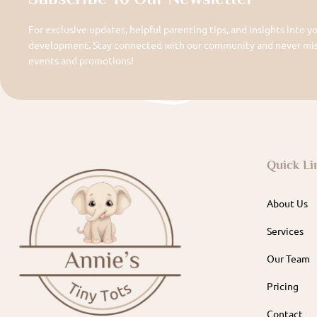
For exclusive updates, helpful parenting tips, and insights into yo
development. Stay connected with our community and never miss
events and promotions!
Quick Li
About Us
Services
Our Team
Pricing
Contact