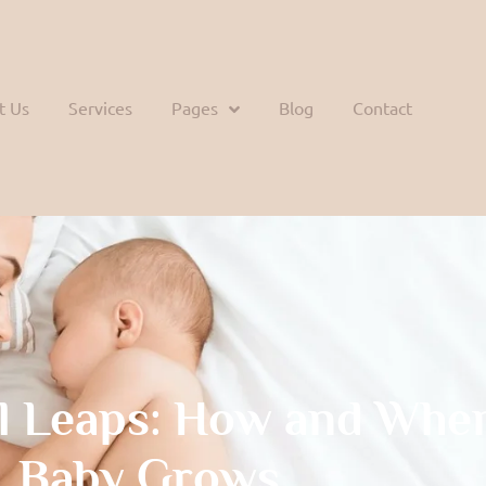
t Us
Services
Pages
Blog
Contact
l Leaps: How and Whe
Baby Grows