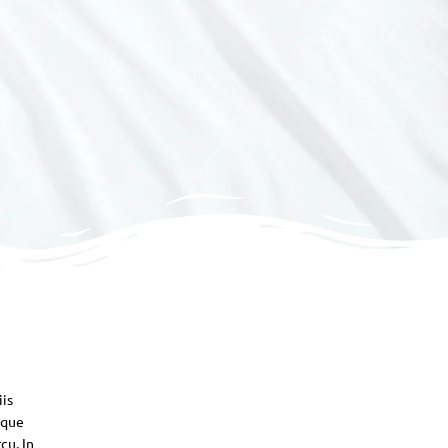
iis
sque
cu. In