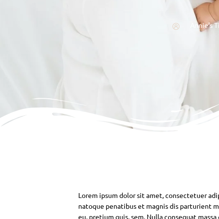
Annie's T
Lorem ipsum dolor sit amet, consectetuer adi
natoque penatibus et magnis dis parturient mo
eu, pretium quis, sem. Nulla consequat massa qu