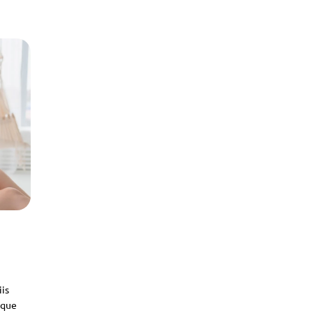
iis
sque