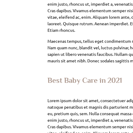
enim justo, rhoncus ut, imperdiet a, venenatis
Cras dapibus. Vivamus elementum semper nisi. 
vitae, eleifend ac, enim. Aliquam lorem ante, da
laoreet. Quisque rutrum. Aenean imperdiet. Eti
Etiam rhoncus.
Maecenas tempus, tellus eget condimentum rh
Nam quam nunc, blandit vel, luctus pulvinar, 
sapien ut libero venenatis faucibus. Nullam qui
mauris sit amet nibh. Donec sodales sagittis 
Best Baby Care in 2021
Lorem ipsum dolor sit amet, consectetuer adi
natoque penatibus et magnis dis parturient mo
eu, pretium quis, sem. Nulla consequat massa qu
enim justo, rhoncus ut, imperdiet a, venenatis
Cras dapibus. Vivamus elementum semper nisi. 
vitae, eleifend ac, enim. Aliquam lorem ante, da