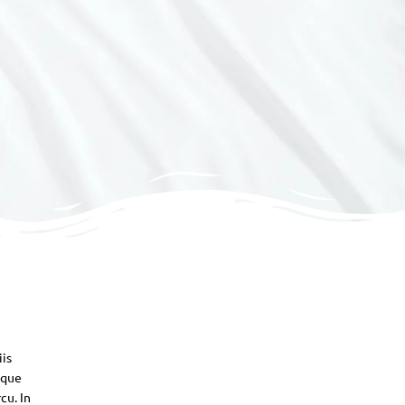
iis
sque
cu. In