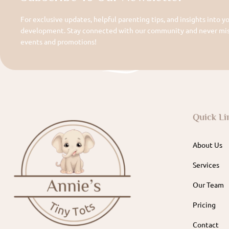
For exclusive updates, helpful parenting tips, and insights into yo
development. Stay connected with our community and never miss
events and promotions!
Quick Li
About Us
Services
Our Team
Pricing
Contact