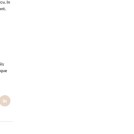
cu. In
unt.
iis
sque