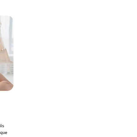
iis
sque