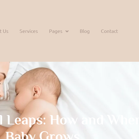
t Us
Services
Pages
Blog
Contact
l Leaps: How and Whe
Baby Grows