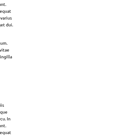
unt.
sequat
 varius
et dui.
sum.
vitae
ingilla
iis
sque
cu. In
unt.
sequat