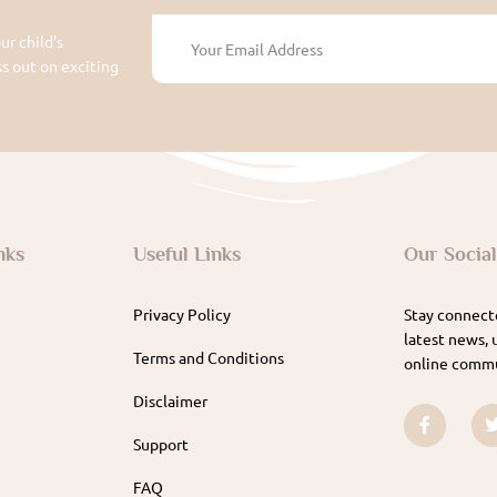
ur child's
 out on exciting
nks
Useful Links
Our Socia
Privacy Policy
Stay connecte
latest news, 
Terms and Conditions
online commu
Disclaimer
Support
FAQ