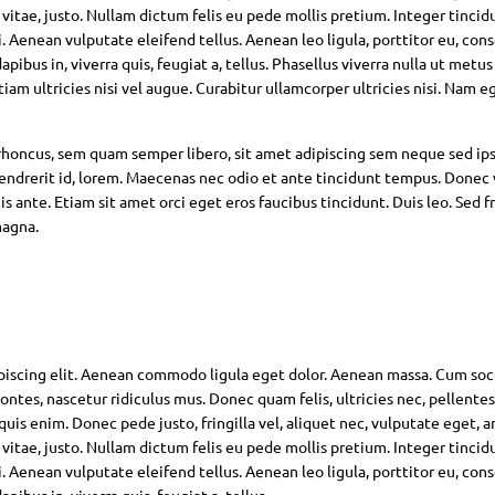
 vitae, justo. Nullam dictum felis eu pede mollis pretium. Integer tincid
Aenean vulputate eleifend tellus. Aenean leo ligula, porttitor eu, con
pibus in, viverra quis, feugiat a, tellus. Phasellus viverra nulla ut metus
am ultricies nisi vel augue. Curabitur ullamcorper ultricies nisi. Nam eg
oncus, sem quam semper libero, sit amet adipiscing sem neque sed ip
hendrerit id, lorem. Maecenas nec odio et ante tincidunt tempus. Donec 
s ante. Etiam sit amet orci eget eros faucibus tincidunt. Duis leo. Sed fr
magna.
piscing elit. Aenean commodo ligula eget dolor. Aenean massa. Cum soc
ntes, nascetur ridiculus mus. Donec quam felis, ultricies nec, pellente
is enim. Donec pede justo, fringilla vel, aliquet nec, vulputate eget, ar
 vitae, justo. Nullam dictum felis eu pede mollis pretium. Integer tincid
Aenean vulputate eleifend tellus. Aenean leo ligula, porttitor eu, con
pibus in, viverra quis, feugiat a, tellus.