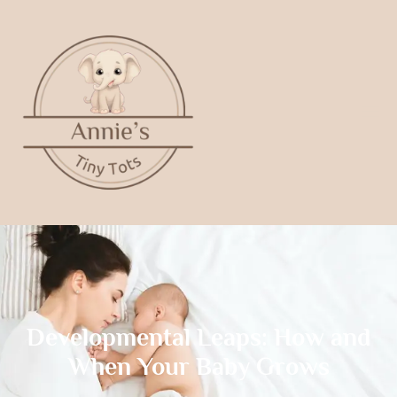
Developmental Leaps: How and
When Your Baby Grows