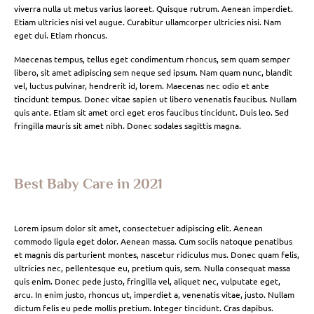
viverra nulla ut metus varius laoreet. Quisque rutrum. Aenean imperdiet.
Etiam ultricies nisi vel augue. Curabitur ullamcorper ultricies nisi. Nam
eget dui. Etiam rhoncus.
Maecenas tempus, tellus eget condimentum rhoncus, sem quam semper
libero, sit amet adipiscing sem neque sed ipsum. Nam quam nunc, blandit
vel, luctus pulvinar, hendrerit id, lorem. Maecenas nec odio et ante
tincidunt tempus. Donec vitae sapien ut libero venenatis faucibus. Nullam
quis ante. Etiam sit amet orci eget eros faucibus tincidunt. Duis leo. Sed
fringilla mauris sit amet nibh. Donec sodales sagittis magna.
Best Baby Care in 2021
Lorem ipsum dolor sit amet, consectetuer adipiscing elit. Aenean
commodo ligula eget dolor. Aenean massa. Cum sociis natoque penatibus
et magnis dis parturient montes, nascetur ridiculus mus. Donec quam felis,
ultricies nec, pellentesque eu, pretium quis, sem. Nulla consequat massa
quis enim. Donec pede justo, fringilla vel, aliquet nec, vulputate eget,
arcu. In enim justo, rhoncus ut, imperdiet a, venenatis vitae, justo. Nullam
dictum felis eu pede mollis pretium. Integer tincidunt. Cras dapibus.