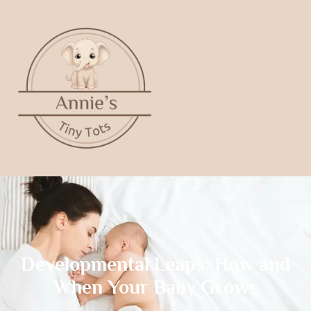
Developmental Leaps: How and
When Your Baby Grows