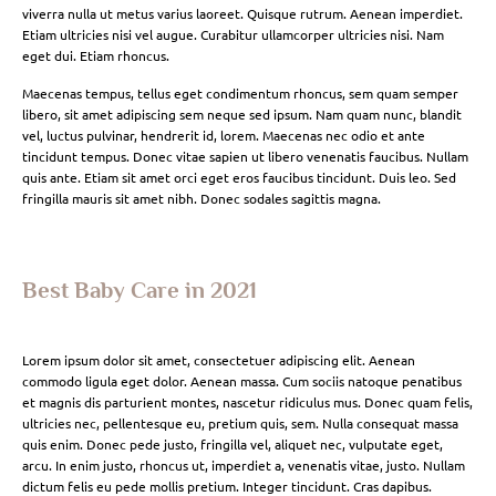
viverra nulla ut metus varius laoreet. Quisque rutrum. Aenean imperdiet.
Etiam ultricies nisi vel augue. Curabitur ullamcorper ultricies nisi. Nam
eget dui. Etiam rhoncus.
Maecenas tempus, tellus eget condimentum rhoncus, sem quam semper
libero, sit amet adipiscing sem neque sed ipsum. Nam quam nunc, blandit
vel, luctus pulvinar, hendrerit id, lorem. Maecenas nec odio et ante
tincidunt tempus. Donec vitae sapien ut libero venenatis faucibus. Nullam
quis ante. Etiam sit amet orci eget eros faucibus tincidunt. Duis leo. Sed
fringilla mauris sit amet nibh. Donec sodales sagittis magna.
Best Baby Care in 2021
Lorem ipsum dolor sit amet, consectetuer adipiscing elit. Aenean
commodo ligula eget dolor. Aenean massa. Cum sociis natoque penatibus
et magnis dis parturient montes, nascetur ridiculus mus. Donec quam felis,
ultricies nec, pellentesque eu, pretium quis, sem. Nulla consequat massa
quis enim. Donec pede justo, fringilla vel, aliquet nec, vulputate eget,
arcu. In enim justo, rhoncus ut, imperdiet a, venenatis vitae, justo. Nullam
dictum felis eu pede mollis pretium. Integer tincidunt. Cras dapibus.