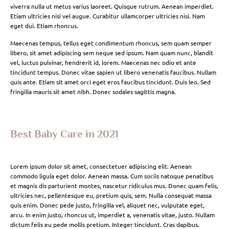
viverra nulla ut metus varius laoreet. Quisque rutrum. Aenean imperdiet.
Etiam ultricies nisi vel augue. Curabitur ullamcorper ultricies nisi. Nam
eget dui. Etiam rhoncus.
Maecenas tempus, tellus eget condimentum rhoncus, sem quam semper
libero, sit amet adipiscing sem neque sed ipsum. Nam quam nunc, blandit
vel, luctus pulvinar, hendrerit id, lorem. Maecenas nec odio et ante
tincidunt tempus. Donec vitae sapien ut libero venenatis faucibus. Nullam
quis ante. Etiam sit amet orci eget eros faucibus tincidunt. Duis leo. Sed
fringilla mauris sit amet nibh. Donec sodales sagittis magna.
Best Baby Care in 2021
Lorem ipsum dolor sit amet, consectetuer adipiscing elit. Aenean
commodo ligula eget dolor. Aenean massa. Cum sociis natoque penatibus
et magnis dis parturient montes, nascetur ridiculus mus. Donec quam felis,
ultricies nec, pellentesque eu, pretium quis, sem. Nulla consequat massa
quis enim. Donec pede justo, fringilla vel, aliquet nec, vulputate eget,
arcu. In enim justo, rhoncus ut, imperdiet a, venenatis vitae, justo. Nullam
dictum felis eu pede mollis pretium. Integer tincidunt. Cras dapibus.