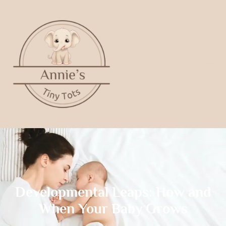
Developmental Leaps: How and
When Your Baby Grows