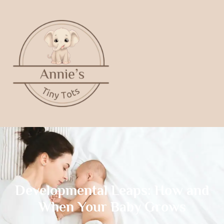
Developmental Leaps: How and
When Your Baby Grows