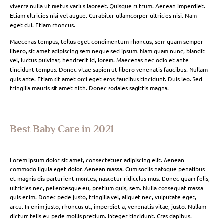
viverra nulla ut metus varius laoreet. Quisque rutrum. Aenean imperdiet.
Etiam ultricies nisi vel augue. Curabitur ullamcorper ultricies nisi. Nam
eget dui. Etiam rhoncus.
Maecenas tempus, tellus eget condimentum rhoncus, sem quam semper
libero, sit amet adipiscing sem neque sed ipsum. Nam quam nunc, blandit
vel, luctus pulvinar, hendrerit id, lorem. Maecenas nec odio et ante
tincidunt tempus. Donec vitae sapien ut libero venenatis faucibus. Nullam
quis ante. Etiam sit amet orci eget eros faucibus tincidunt. Duis leo. Sed
fringilla mauris sit amet nibh. Donec sodales sagittis magna.
Best Baby Care in 2021
Lorem ipsum dolor sit amet, consectetuer adipiscing elit. Aenean
commodo ligula eget dolor. Aenean massa. Cum sociis natoque penatibus
et magnis dis parturient montes, nascetur ridiculus mus. Donec quam felis,
ultricies nec, pellentesque eu, pretium quis, sem. Nulla consequat massa
quis enim. Donec pede justo, fringilla vel, aliquet nec, vulputate eget,
arcu. In enim justo, rhoncus ut, imperdiet a, venenatis vitae, justo. Nullam
dictum felis eu pede mollis pretium. Integer tincidunt. Cras dapibus.