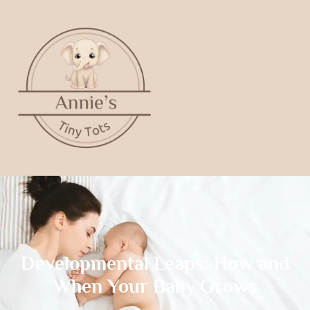
Developmental Leaps: How and
When Your Baby Grows