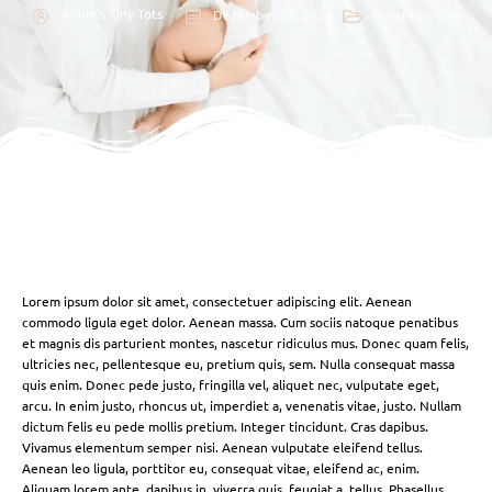
Annie's Tiny Tots
December 20, 2025
Uncategorized
Lorem ipsum dolor sit amet, consectetuer adipiscing elit. Aenean
commodo ligula eget dolor. Aenean massa. Cum sociis natoque penatibus
et magnis dis parturient montes, nascetur ridiculus mus. Donec quam felis,
ultricies nec, pellentesque eu, pretium quis, sem. Nulla consequat massa
quis enim. Donec pede justo, fringilla vel, aliquet nec, vulputate eget,
arcu. In enim justo, rhoncus ut, imperdiet a, venenatis vitae, justo. Nullam
dictum felis eu pede mollis pretium. Integer tincidunt. Cras dapibus.
Vivamus elementum semper nisi. Aenean vulputate eleifend tellus.
Aenean leo ligula, porttitor eu, consequat vitae, eleifend ac, enim.
Aliquam lorem ante, dapibus in, viverra quis, feugiat a, tellus. Phasellus