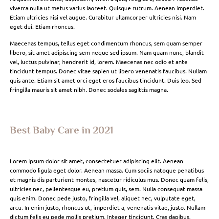
viverra nulla ut metus varius laoreet. Quisque rutrum. Aenean imperdiet.
Etiam ultricies nisi vel augue. Curabitur ullamcorper ultricies nisi. Nam
eget dui. Etiam rhoncus.
Maecenas tempus, tellus eget condimentum rhoncus, sem quam semper
libero, sit amet adipiscing sem neque sed ipsum. Nam quam nunc, blandit
vel, luctus pulvinar, hendrerit id, lorem. Maecenas nec odio et ante
tincidunt tempus. Donec vitae sapien ut libero venenatis faucibus. Nullam
quis ante. Etiam sit amet orci eget eros faucibus tincidunt. Duis leo. Sed
fringilla mauris sit amet nibh. Donec sodales sagittis magna.
Best Baby Care in 2021
Lorem ipsum dolor sit amet, consectetuer adipiscing elit. Aenean
commodo ligula eget dolor. Aenean massa. Cum sociis natoque penatibus
et magnis dis parturient montes, nascetur ridiculus mus. Donec quam felis,
ultricies nec, pellentesque eu, pretium quis, sem. Nulla consequat massa
quis enim. Donec pede justo, fringilla vel, aliquet nec, vulputate eget,
arcu. In enim justo, rhoncus ut, imperdiet a, venenatis vitae, justo. Nullam
dictum felis eu pede mollis pretium. Integer tincidunt. Cras dapibus.