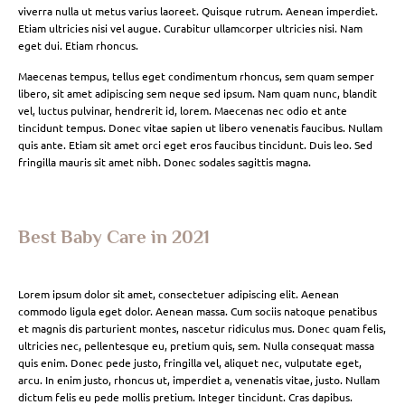
viverra nulla ut metus varius laoreet. Quisque rutrum. Aenean imperdiet.
Etiam ultricies nisi vel augue. Curabitur ullamcorper ultricies nisi. Nam
eget dui. Etiam rhoncus.
Maecenas tempus, tellus eget condimentum rhoncus, sem quam semper
libero, sit amet adipiscing sem neque sed ipsum. Nam quam nunc, blandit
vel, luctus pulvinar, hendrerit id, lorem. Maecenas nec odio et ante
tincidunt tempus. Donec vitae sapien ut libero venenatis faucibus. Nullam
quis ante. Etiam sit amet orci eget eros faucibus tincidunt. Duis leo. Sed
fringilla mauris sit amet nibh. Donec sodales sagittis magna.
Best Baby Care in 2021
Lorem ipsum dolor sit amet, consectetuer adipiscing elit. Aenean
commodo ligula eget dolor. Aenean massa. Cum sociis natoque penatibus
et magnis dis parturient montes, nascetur ridiculus mus. Donec quam felis,
ultricies nec, pellentesque eu, pretium quis, sem. Nulla consequat massa
quis enim. Donec pede justo, fringilla vel, aliquet nec, vulputate eget,
arcu. In enim justo, rhoncus ut, imperdiet a, venenatis vitae, justo. Nullam
dictum felis eu pede mollis pretium. Integer tincidunt. Cras dapibus.