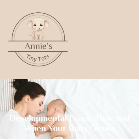
Developmental Leaps: How and
When Your Baby Grows