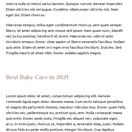
viverra nulla ut metus varius laoreet. Quisque rutrum. Aenean imperdiet.
Etiam ultricies nisi vel augue. Curabitur ullamcorper ultricies nisi. Nam
eget dui. Etiam rhoncus.
Maecenas tempus, tellus eget condimentum rhoncus, sem quam semper
libero, sit amet adipiscing sem neque sed ipsum. Nam quam nunc, blandit
vel, luctus pulvinar, hendrerit id, lorem. Maecenas nec odio et ante
tincidunt tempus. Donec vitae sapien ut libero venenatis faucibus. Nullam
quis ante. Etiam sit amet orci eget eros faucibus tincidunt. Duis leo. Sed
fringilla mauris sit amet nibh. Donec sodales sagittis magna.
Best Baby Care in 2021
Lorem ipsum dolor sit amet, consectetuer adipiscing elit. Aenean
commodo ligula eget dolor. Aenean massa. Cum sociis natoque penatibus
et magnis dis parturient montes, nascetur ridiculus mus. Donec quam felis,
ultricies nec, pellentesque eu, pretium quis, sem. Nulla consequat massa
quis enim. Donec pede justo, fringilla vel, aliquet nec, vulputate eget,
arcu. In enim justo, rhoncus ut, imperdiet a, venenatis vitae, justo. Nullam
dictum felis eu pede mollis pretium. Integer tincidunt. Cras dapibus.