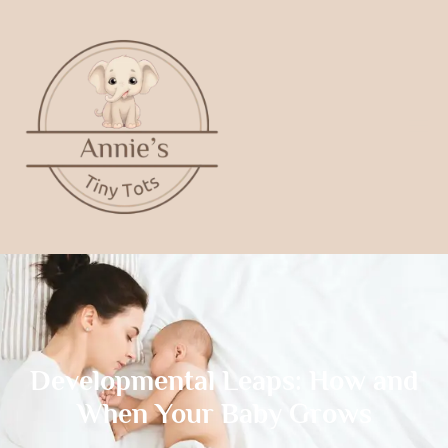
Developmental Leaps: How and
When Your Baby Grows