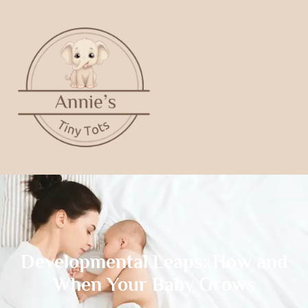
Developmental Leaps: How and
When Your Baby Grows