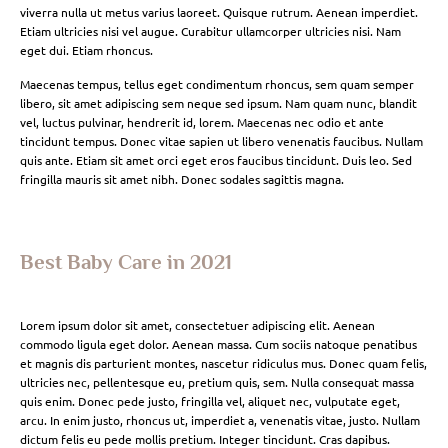
viverra nulla ut metus varius laoreet. Quisque rutrum. Aenean imperdiet.
Etiam ultricies nisi vel augue. Curabitur ullamcorper ultricies nisi. Nam
eget dui. Etiam rhoncus.
Maecenas tempus, tellus eget condimentum rhoncus, sem quam semper
libero, sit amet adipiscing sem neque sed ipsum. Nam quam nunc, blandit
vel, luctus pulvinar, hendrerit id, lorem. Maecenas nec odio et ante
tincidunt tempus. Donec vitae sapien ut libero venenatis faucibus. Nullam
quis ante. Etiam sit amet orci eget eros faucibus tincidunt. Duis leo. Sed
fringilla mauris sit amet nibh. Donec sodales sagittis magna.
Best Baby Care in 2021
Lorem ipsum dolor sit amet, consectetuer adipiscing elit. Aenean
commodo ligula eget dolor. Aenean massa. Cum sociis natoque penatibus
et magnis dis parturient montes, nascetur ridiculus mus. Donec quam felis,
ultricies nec, pellentesque eu, pretium quis, sem. Nulla consequat massa
quis enim. Donec pede justo, fringilla vel, aliquet nec, vulputate eget,
arcu. In enim justo, rhoncus ut, imperdiet a, venenatis vitae, justo. Nullam
dictum felis eu pede mollis pretium. Integer tincidunt. Cras dapibus.