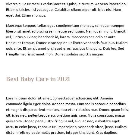
viverra nulla ut metus varius laoreet. Quisque rutrum. Aenean imperdiet.
Etiam ultricies nisi vel augue. Curabitur ullamcorper ultricies nisi. Nam
eget dui. Etiam rhoncus.
Maecenas tempus, tellus eget condimentum rhoncus, sem quam semper
libero, sit amet adipiscing sem neque sed ipsum. Nam quam nunc, blandit
vel, luctus pulvinar, hendrerit id, lorem. Maecenas nec odio et ante
tincidunt tempus. Donec vitae sapien ut libero venenatis faucibus. Nullam
quis ante. Etiam sit amet orci eget eros faucibus tincidunt. Duis leo. Sed
fringilla mauris sit amet nibh. Donec sodales sagittis magna.
Best Baby Care in 2021
Lorem ipsum dolor sit amet, consectetuer adipiscing elit. Aenean
commodo ligula eget dolor. Aenean massa. Cum sociis natoque penatibus
et magnis dis parturient montes, nascetur ridiculus mus. Donec quam felis,
ultricies nec, pellentesque eu, pretium quis, sem. Nulla consequat massa
quis enim. Donec pede justo, fringilla vel, aliquet nec, vulputate eget,
arcu. In enim justo, rhoncus ut, imperdiet a, venenatis vitae, justo. Nullam
dictum felis eu pede mollis pretium. Integer tincidunt. Cras dapibus.