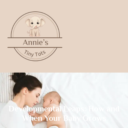
Developmental Leaps: How and
When Your Baby Grows