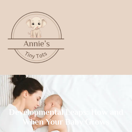
Developmental Leaps: How and
When Your Baby Grows