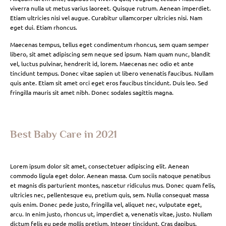
viverra nulla ut metus varius laoreet. Quisque rutrum. Aenean imperdiet.
Etiam ultricies nisi vel augue. Curabitur ullamcorper ultricies nisi. Nam
eget dui. Etiam rhoncus.
Maecenas tempus, tellus eget condimentum rhoncus, sem quam semper
libero, sit amet adipiscing sem neque sed ipsum. Nam quam nunc, blandit
vel, luctus pulvinar, hendrerit id, lorem. Maecenas nec odio et ante
tincidunt tempus. Donec vitae sapien ut libero venenatis faucibus. Nullam
quis ante. Etiam sit amet orci eget eros faucibus tincidunt. Duis leo. Sed
fringilla mauris sit amet nibh. Donec sodales sagittis magna.
Best Baby Care in 2021
Lorem ipsum dolor sit amet, consectetuer adipiscing elit. Aenean
commodo ligula eget dolor. Aenean massa. Cum sociis natoque penatibus
et magnis dis parturient montes, nascetur ridiculus mus. Donec quam felis,
ultricies nec, pellentesque eu, pretium quis, sem. Nulla consequat massa
quis enim. Donec pede justo, fringilla vel, aliquet nec, vulputate eget,
arcu. In enim justo, rhoncus ut, imperdiet a, venenatis vitae, justo. Nullam
dictum felis eu pede mollis pretium. Integer tincidunt. Cras dapibus.