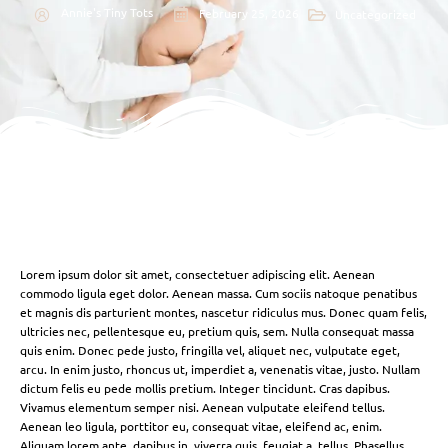
Annie's Tiny Tots
February 25, 2026
Uncategorized
Lorem ipsum dolor sit amet, consectetuer adipiscing elit. Aenean
commodo ligula eget dolor. Aenean massa. Cum sociis natoque penatibus
et magnis dis parturient montes, nascetur ridiculus mus. Donec quam felis,
ultricies nec, pellentesque eu, pretium quis, sem. Nulla consequat massa
quis enim. Donec pede justo, fringilla vel, aliquet nec, vulputate eget,
arcu. In enim justo, rhoncus ut, imperdiet a, venenatis vitae, justo. Nullam
dictum felis eu pede mollis pretium. Integer tincidunt. Cras dapibus.
Vivamus elementum semper nisi. Aenean vulputate eleifend tellus.
Aenean leo ligula, porttitor eu, consequat vitae, eleifend ac, enim.
Aliquam lorem ante, dapibus in, viverra quis, feugiat a, tellus. Phasellus