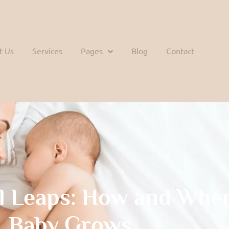
t Us
Services
Pages
Blog
Contact
l Leaps: How and Whe
Baby Grows