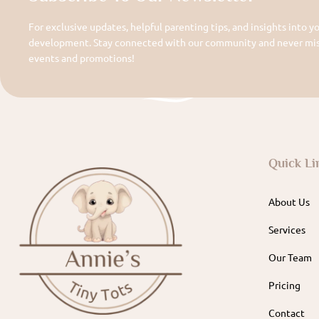
For exclusive updates, helpful parenting tips, and insights into yo
development. Stay connected with our community and never miss
events and promotions!
Quick Li
About Us
Services
Our Team
Pricing
Contact