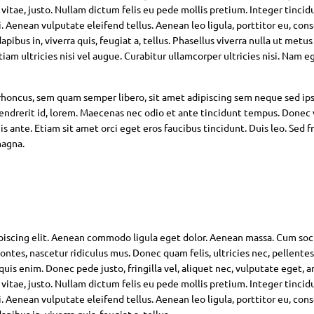
 vitae, justo. Nullam dictum felis eu pede mollis pretium. Integer tincid
Aenean vulputate eleifend tellus. Aenean leo ligula, porttitor eu, con
pibus in, viverra quis, feugiat a, tellus. Phasellus viverra nulla ut metus
am ultricies nisi vel augue. Curabitur ullamcorper ultricies nisi. Nam eg
oncus, sem quam semper libero, sit amet adipiscing sem neque sed ip
hendrerit id, lorem. Maecenas nec odio et ante tincidunt tempus. Donec 
s ante. Etiam sit amet orci eget eros faucibus tincidunt. Duis leo. Sed fr
magna.
piscing elit. Aenean commodo ligula eget dolor. Aenean massa. Cum soc
ntes, nascetur ridiculus mus. Donec quam felis, ultricies nec, pellente
is enim. Donec pede justo, fringilla vel, aliquet nec, vulputate eget, ar
 vitae, justo. Nullam dictum felis eu pede mollis pretium. Integer tincid
Aenean vulputate eleifend tellus. Aenean leo ligula, porttitor eu, con
pibus in, viverra quis, feugiat a, tellus.