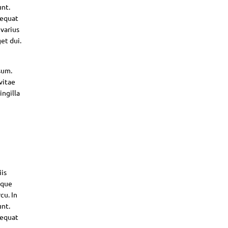
unt.
sequat
 varius
et dui.
sum.
vitae
ingilla
iis
sque
cu. In
unt.
sequat