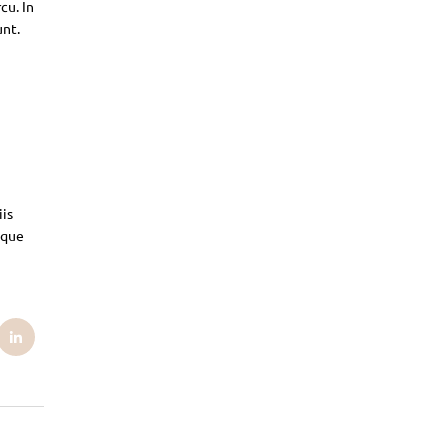
cu. In
unt.
iis
sque