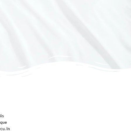
iis
sque
cu. In