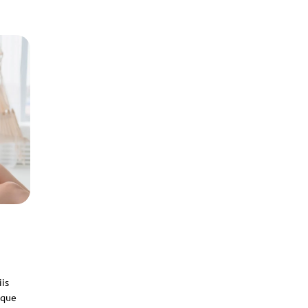
iis
sque