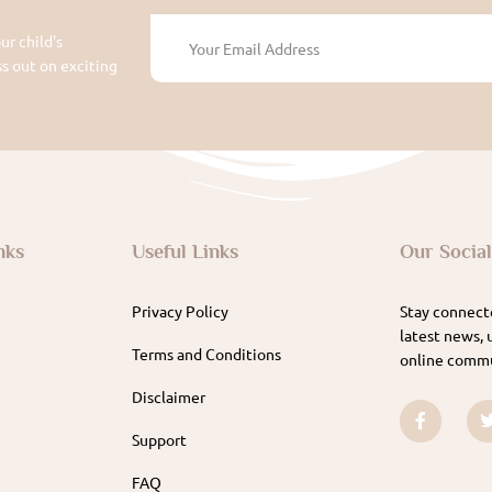
ur child's
 out on exciting
nks
Useful Links
Our Socia
Privacy Policy
Stay connecte
latest news, 
Terms and Conditions
online commu
Disclaimer
Support
FAQ