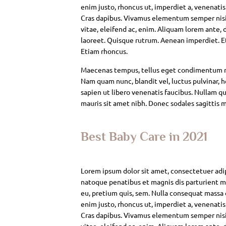
enim justo, rhoncus ut, imperdiet a, venenatis
Cras dapibus. Vivamus elementum semper nisi. 
vitae, eleifend ac, enim. Aliquam lorem ante, da
laoreet. Quisque rutrum. Aenean imperdiet. Eti
Etiam rhoncus.
Maecenas tempus, tellus eget condimentum rh
Nam quam nunc, blandit vel, luctus pulvinar, 
sapien ut libero venenatis faucibus. Nullam qui
mauris sit amet nibh. Donec sodales sagittis 
Best Baby Care in 2021
Lorem ipsum dolor sit amet, consectetuer adi
natoque penatibus et magnis dis parturient mo
eu, pretium quis, sem. Nulla consequat massa qu
enim justo, rhoncus ut, imperdiet a, venenatis
Cras dapibus. Vivamus elementum semper nisi. 
vitae, eleifend ac, enim. Aliquam lorem ante, da