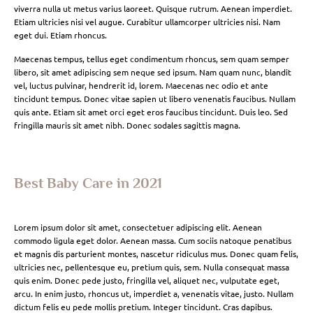
viverra nulla ut metus varius laoreet. Quisque rutrum. Aenean imperdiet.
Etiam ultricies nisi vel augue. Curabitur ullamcorper ultricies nisi. Nam
eget dui. Etiam rhoncus.
Maecenas tempus, tellus eget condimentum rhoncus, sem quam semper
libero, sit amet adipiscing sem neque sed ipsum. Nam quam nunc, blandit
vel, luctus pulvinar, hendrerit id, lorem. Maecenas nec odio et ante
tincidunt tempus. Donec vitae sapien ut libero venenatis faucibus. Nullam
quis ante. Etiam sit amet orci eget eros faucibus tincidunt. Duis leo. Sed
fringilla mauris sit amet nibh. Donec sodales sagittis magna.
Best Baby Care in 2021
Lorem ipsum dolor sit amet, consectetuer adipiscing elit. Aenean
commodo ligula eget dolor. Aenean massa. Cum sociis natoque penatibus
et magnis dis parturient montes, nascetur ridiculus mus. Donec quam felis,
ultricies nec, pellentesque eu, pretium quis, sem. Nulla consequat massa
quis enim. Donec pede justo, fringilla vel, aliquet nec, vulputate eget,
arcu. In enim justo, rhoncus ut, imperdiet a, venenatis vitae, justo. Nullam
dictum felis eu pede mollis pretium. Integer tincidunt. Cras dapibus.