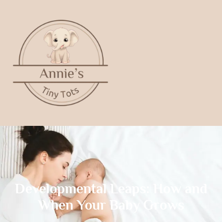
Developmental Leaps: How and
When Your Baby Grows