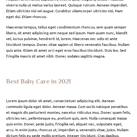
viverra nulla ut metus varius laoreet. Quisque rutrum. Aenean imperdiet.
Etiam ultricies nisi vel augue. Curabitur ullamcorper ultricies nisi. Nam
eget dui. Etiam rhoncus.
Maecenas tempus, tellus eget condimentum rhoncus, sem quam semper
libero, sit amet adipiscing sem neque sed ipsum. Nam quam nunc, blandit
vel, luctus pulvinar, hendrerit id, lorem. Maecenas nec odio et ante
tincidunt tempus. Donec vitae sapien ut libero venenatis faucibus. Nullam
quis ante. Etiam sit amet orci eget eros faucibus tincidunt. Duis leo. Sed
fringilla mauris sit amet nibh. Donec sodales sagittis magna.
Best Baby Care in 2021
Lorem ipsum dolor sit amet, consectetuer adipiscing elit. Aenean
commodo ligula eget dolor. Aenean massa. Cum sociis natoque penatibus
et magnis dis parturient montes, nascetur ridiculus mus. Donec quam felis,
ultricies nec, pellentesque eu, pretium quis, sem. Nulla consequat massa
quis enim. Donec pede justo, fringilla vel, aliquet nec, vulputate eget,
arcu. In enim justo, rhoncus ut, imperdiet a, venenatis vitae, justo. Nullam
dictum felis eu pede mollis pretium. Integer tincidunt. Cras dapibus.