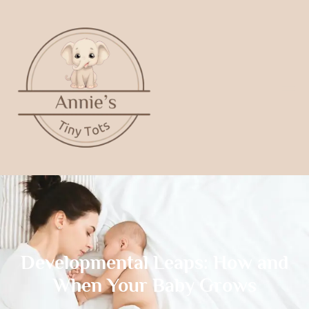
Developmental Leaps: How and
When Your Baby Grows