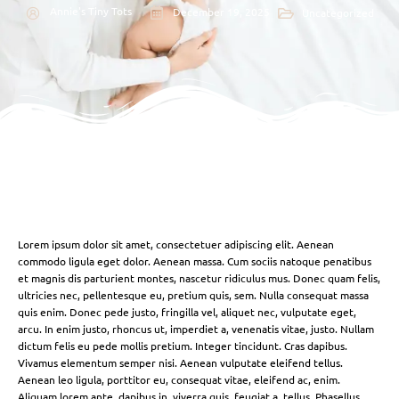
Annie's Tiny Tots
December 19, 2025
Uncategorized
Lorem ipsum dolor sit amet, consectetuer adipiscing elit. Aenean
commodo ligula eget dolor. Aenean massa. Cum sociis natoque penatibus
et magnis dis parturient montes, nascetur ridiculus mus. Donec quam felis,
ultricies nec, pellentesque eu, pretium quis, sem. Nulla consequat massa
quis enim. Donec pede justo, fringilla vel, aliquet nec, vulputate eget,
arcu. In enim justo, rhoncus ut, imperdiet a, venenatis vitae, justo. Nullam
dictum felis eu pede mollis pretium. Integer tincidunt. Cras dapibus.
Vivamus elementum semper nisi. Aenean vulputate eleifend tellus.
Aenean leo ligula, porttitor eu, consequat vitae, eleifend ac, enim.
Aliquam lorem ante, dapibus in, viverra quis, feugiat a, tellus. Phasellus