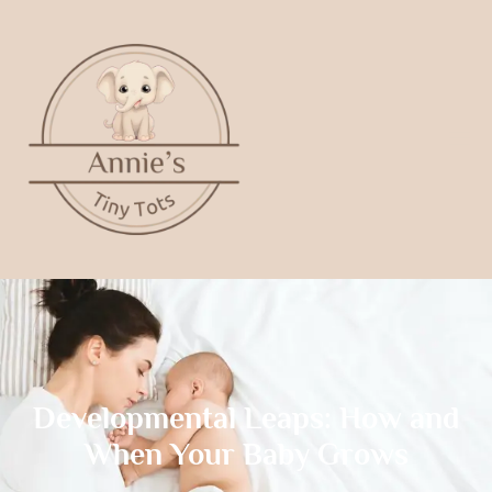
Developmental Leaps: How and
When Your Baby Grows