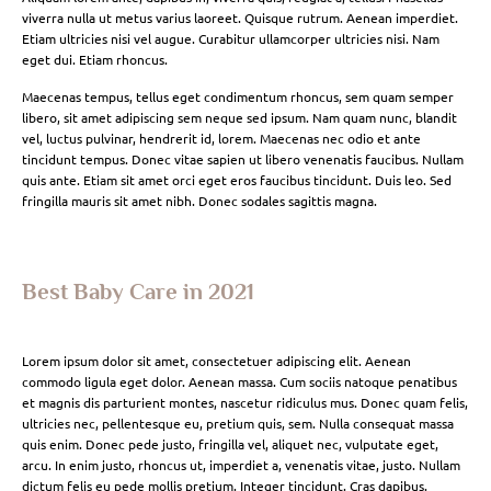
viverra nulla ut metus varius laoreet. Quisque rutrum. Aenean imperdiet.
Etiam ultricies nisi vel augue. Curabitur ullamcorper ultricies nisi. Nam
eget dui. Etiam rhoncus.
Maecenas tempus, tellus eget condimentum rhoncus, sem quam semper
libero, sit amet adipiscing sem neque sed ipsum. Nam quam nunc, blandit
vel, luctus pulvinar, hendrerit id, lorem. Maecenas nec odio et ante
tincidunt tempus. Donec vitae sapien ut libero venenatis faucibus. Nullam
quis ante. Etiam sit amet orci eget eros faucibus tincidunt. Duis leo. Sed
fringilla mauris sit amet nibh. Donec sodales sagittis magna.
Best Baby Care in 2021
Lorem ipsum dolor sit amet, consectetuer adipiscing elit. Aenean
commodo ligula eget dolor. Aenean massa. Cum sociis natoque penatibus
et magnis dis parturient montes, nascetur ridiculus mus. Donec quam felis,
ultricies nec, pellentesque eu, pretium quis, sem. Nulla consequat massa
quis enim. Donec pede justo, fringilla vel, aliquet nec, vulputate eget,
arcu. In enim justo, rhoncus ut, imperdiet a, venenatis vitae, justo. Nullam
dictum felis eu pede mollis pretium. Integer tincidunt. Cras dapibus.