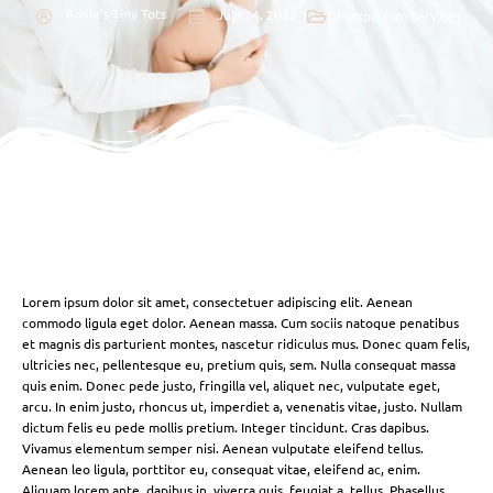
Annie's Tiny Tots
July 24, 2023
Postpartum Services
Lorem ipsum dolor sit amet, consectetuer adipiscing elit. Aenean
commodo ligula eget dolor. Aenean massa. Cum sociis natoque penatibus
et magnis dis parturient montes, nascetur ridiculus mus. Donec quam felis,
ultricies nec, pellentesque eu, pretium quis, sem. Nulla consequat massa
quis enim. Donec pede justo, fringilla vel, aliquet nec, vulputate eget,
arcu. In enim justo, rhoncus ut, imperdiet a, venenatis vitae, justo. Nullam
dictum felis eu pede mollis pretium. Integer tincidunt. Cras dapibus.
Vivamus elementum semper nisi. Aenean vulputate eleifend tellus.
Aenean leo ligula, porttitor eu, consequat vitae, eleifend ac, enim.
Aliquam lorem ante, dapibus in, viverra quis, feugiat a, tellus. Phasellus