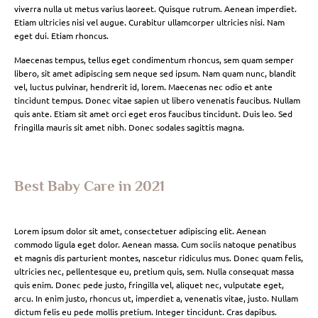
viverra nulla ut metus varius laoreet. Quisque rutrum. Aenean imperdiet.
Etiam ultricies nisi vel augue. Curabitur ullamcorper ultricies nisi. Nam
eget dui. Etiam rhoncus.
Maecenas tempus, tellus eget condimentum rhoncus, sem quam semper
libero, sit amet adipiscing sem neque sed ipsum. Nam quam nunc, blandit
vel, luctus pulvinar, hendrerit id, lorem. Maecenas nec odio et ante
tincidunt tempus. Donec vitae sapien ut libero venenatis faucibus. Nullam
quis ante. Etiam sit amet orci eget eros faucibus tincidunt. Duis leo. Sed
fringilla mauris sit amet nibh. Donec sodales sagittis magna.
Best Baby Care in 2021
Lorem ipsum dolor sit amet, consectetuer adipiscing elit. Aenean
commodo ligula eget dolor. Aenean massa. Cum sociis natoque penatibus
et magnis dis parturient montes, nascetur ridiculus mus. Donec quam felis,
ultricies nec, pellentesque eu, pretium quis, sem. Nulla consequat massa
quis enim. Donec pede justo, fringilla vel, aliquet nec, vulputate eget,
arcu. In enim justo, rhoncus ut, imperdiet a, venenatis vitae, justo. Nullam
dictum felis eu pede mollis pretium. Integer tincidunt. Cras dapibus.