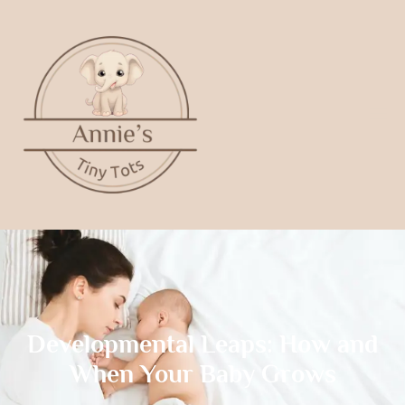
Developmental Leaps: How and
When Your Baby Grows