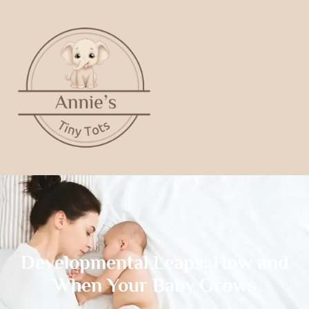
Developmental Leaps: How and
When Your Baby Grows