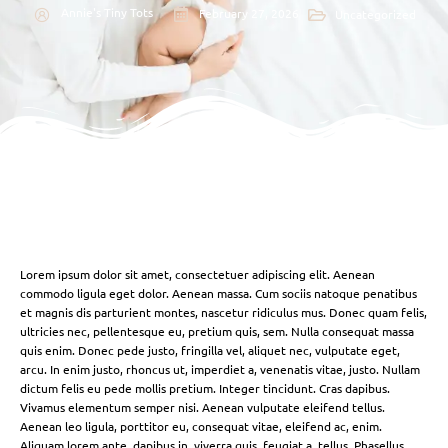
Annie's Tiny Tots
February 27, 2026
Uncategorized
Lorem ipsum dolor sit amet, consectetuer adipiscing elit. Aenean
commodo ligula eget dolor. Aenean massa. Cum sociis natoque penatibus
et magnis dis parturient montes, nascetur ridiculus mus. Donec quam felis,
ultricies nec, pellentesque eu, pretium quis, sem. Nulla consequat massa
quis enim. Donec pede justo, fringilla vel, aliquet nec, vulputate eget,
arcu. In enim justo, rhoncus ut, imperdiet a, venenatis vitae, justo. Nullam
dictum felis eu pede mollis pretium. Integer tincidunt. Cras dapibus.
Vivamus elementum semper nisi. Aenean vulputate eleifend tellus.
Aenean leo ligula, porttitor eu, consequat vitae, eleifend ac, enim.
Aliquam lorem ante, dapibus in, viverra quis, feugiat a, tellus. Phasellus