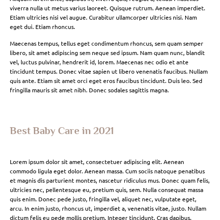
viverra nulla ut metus varius laoreet. Quisque rutrum. Aenean imperdiet.
Etiam ultricies nisi vel augue. Curabitur ullamcorper ultricies nisi. Nam
eget dui. Etiam rhoncus.
Maecenas tempus, tellus eget condimentum rhoncus, sem quam semper
libero, sit amet adipiscing sem neque sed ipsum. Nam quam nunc, blandit
vel, luctus pulvinar, hendrerit id, lorem. Maecenas nec odio et ante
tincidunt tempus. Donec vitae sapien ut libero venenatis faucibus. Nullam
quis ante. Etiam sit amet orci eget eros faucibus tincidunt. Duis leo. Sed
fringilla mauris sit amet nibh. Donec sodales sagittis magna.
Best Baby Care in 2021
Lorem ipsum dolor sit amet, consectetuer adipiscing elit. Aenean
commodo ligula eget dolor. Aenean massa. Cum sociis natoque penatibus
et magnis dis parturient montes, nascetur ridiculus mus. Donec quam felis,
ultricies nec, pellentesque eu, pretium quis, sem. Nulla consequat massa
quis enim. Donec pede justo, fringilla vel, aliquet nec, vulputate eget,
arcu. In enim justo, rhoncus ut, imperdiet a, venenatis vitae, justo. Nullam
dictum felis eu pede mollis pretium. Integer tincidunt. Cras dapibus.