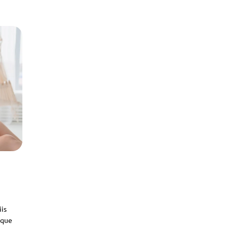
iis
sque