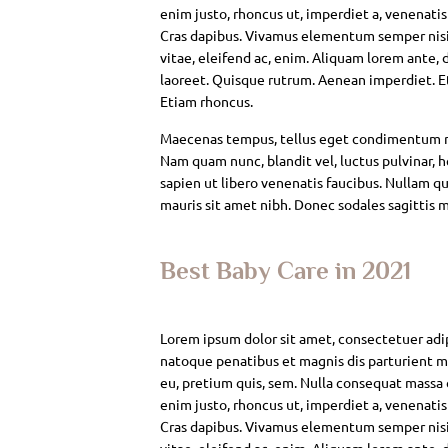
enim justo, rhoncus ut, imperdiet a, venenatis
Cras dapibus. Vivamus elementum semper nisi. 
vitae, eleifend ac, enim. Aliquam lorem ante, da
laoreet. Quisque rutrum. Aenean imperdiet. Eti
Etiam rhoncus.
Maecenas tempus, tellus eget condimentum rh
Nam quam nunc, blandit vel, luctus pulvinar, 
sapien ut libero venenatis faucibus. Nullam qui
mauris sit amet nibh. Donec sodales sagittis 
Best Baby Care in 2021
Lorem ipsum dolor sit amet, consectetuer adi
natoque penatibus et magnis dis parturient mo
eu, pretium quis, sem. Nulla consequat massa qu
enim justo, rhoncus ut, imperdiet a, venenatis
Cras dapibus. Vivamus elementum semper nisi. 
vitae, eleifend ac, enim. Aliquam lorem ante, da