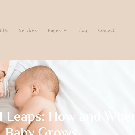
t Us
Services
Pages
Blog
Contact
l Leaps: How and Whe
Baby Grows