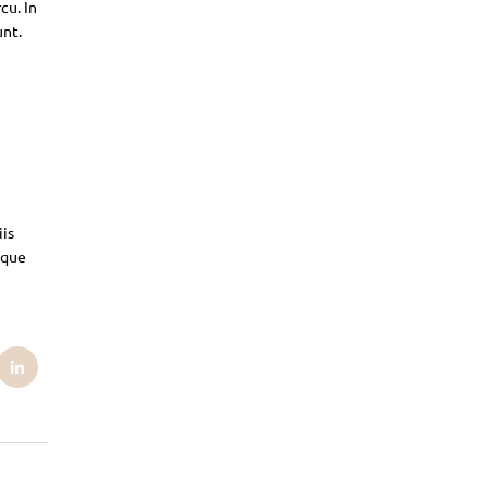
cu. In
unt.
iis
sque