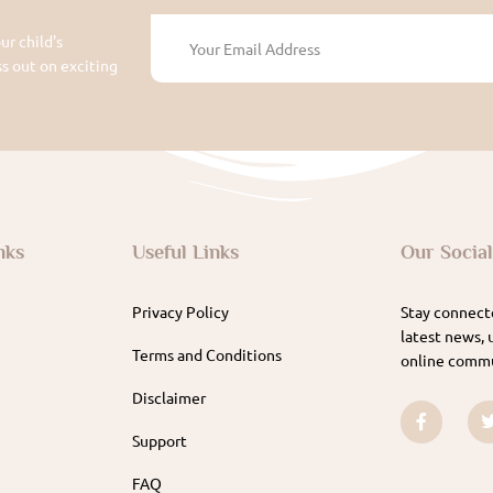
ur child's
 out on exciting
nks
Useful Links
Our Socia
Privacy Policy
Stay connecte
latest news, 
Terms and Conditions
online commu
Disclaimer
Support
FAQ