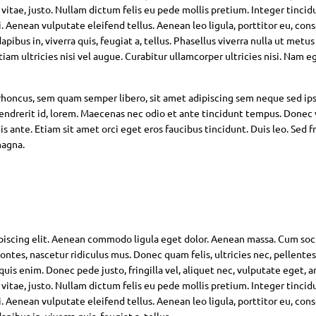
 vitae, justo. Nullam dictum felis eu pede mollis pretium. Integer tincid
Aenean vulputate eleifend tellus. Aenean leo ligula, porttitor eu, con
pibus in, viverra quis, feugiat a, tellus. Phasellus viverra nulla ut metus
am ultricies nisi vel augue. Curabitur ullamcorper ultricies nisi. Nam eg
oncus, sem quam semper libero, sit amet adipiscing sem neque sed ip
hendrerit id, lorem. Maecenas nec odio et ante tincidunt tempus. Donec 
s ante. Etiam sit amet orci eget eros faucibus tincidunt. Duis leo. Sed fr
magna.
piscing elit. Aenean commodo ligula eget dolor. Aenean massa. Cum soc
ntes, nascetur ridiculus mus. Donec quam felis, ultricies nec, pellente
is enim. Donec pede justo, fringilla vel, aliquet nec, vulputate eget, ar
 vitae, justo. Nullam dictum felis eu pede mollis pretium. Integer tincid
Aenean vulputate eleifend tellus. Aenean leo ligula, porttitor eu, con
pibus in, viverra quis, feugiat a, tellus.