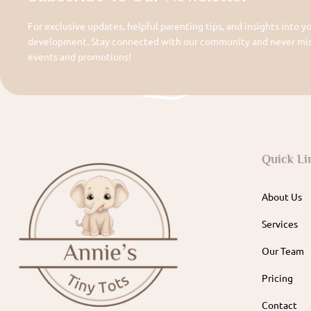
For exclusive updates, helpful parenting tips, and insights into yo
development. Stay connected with our community and never miss
events and promotions!
Quick Li
About Us
Services
Our Team
Pricing
Contact