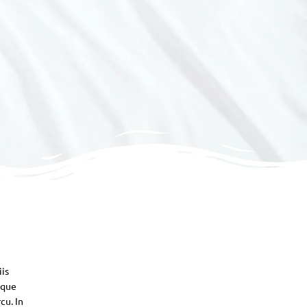
iis
sque
cu. In