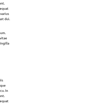
unt.
sequat
 varius
et dui.
sum.
vitae
ingilla
iis
sque
cu. In
unt.
sequat