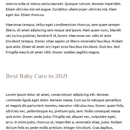
viverra nulla ut metus varius laoreet. Quisque rutrum. Aenean imperdiet.
Etiam ultricies nisi vel augue. Curabitur ullamcorper ultricies nisi. Nam
eget dui. Etiam rhoncus.
Maecenas tempus, tellus eget condimentum rhoncus, sem quam semper
libero, sit amet adipiscing sem neque sed ipsum. Nam quam nunc, blandit
vel, luctus pulvinar, hendrerit id, lorem. Maecenas nec odio et ante
tincidunt tempus. Donec vitae sapien ut libero venenatis faucibus. Nullam
quis ante. Etiam sit amet orci eget eros faucibus tincidunt. Duis leo. Sed
fringilla mauris sit amet nibh. Donec sodales sagittis magna.
Best Baby Care in 2021
Lorem ipsum dolor sit amet, consectetuer adipiscing elit. Aenean
commodo ligula eget dolor. Aenean massa. Cum sociis natoque penatibus
et magnis dis parturient montes, nascetur ridiculus mus. Donec quam felis,
ultricies nec, pellentesque eu, pretium quis, sem. Nulla consequat massa
quis enim. Donec pede justo, fringilla vel, aliquet nec, vulputate eget,
arcu. In enim justo, rhoncus ut, imperdiet a, venenatis vitae, justo. Nullam
dictum felis eu pede mollis pretium. Integer tincidunt. Cras dapibus.