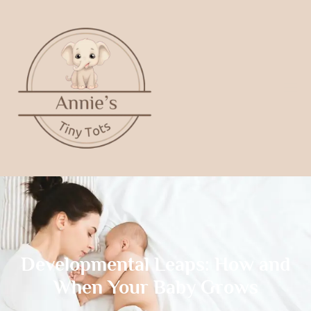
Developmental Leaps: How and
When Your Baby Grows