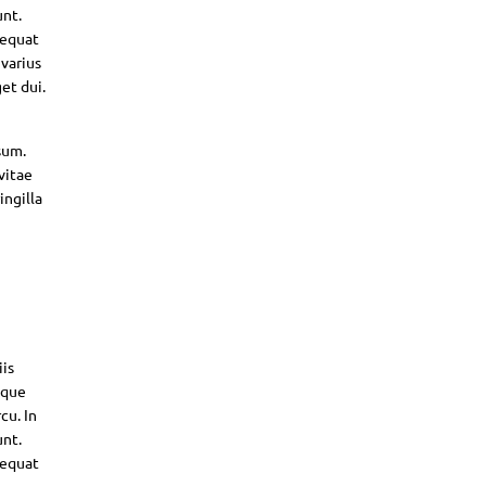
unt.
sequat
 varius
et dui.
sum.
vitae
ingilla
iis
sque
cu. In
unt.
sequat