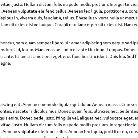
 vitae, justo. Nullam dictum felis eu pede mollis pretium. Integer tincid
Aenean vulputate eleifend tellus. Aenean leo ligula, porttitor eu, con
pibus in, viverra quis, feugiat a, tellus. Phasellus viverra nulla ut metus
am ultricies nisi vel augue. Curabitur ullamcorper ultricies nisi. Nam eg
oncus, sem quam semper libero, sit amet adipiscing sem neque sed ip
hendrerit id, lorem. Maecenas nec odio et ante tincidunt tempus. Donec 
s ante. Etiam sit amet orci eget eros faucibus tincidunt. Duis leo. Sed fr
magna.
piscing elit. Aenean commodo ligula eget dolor. Aenean massa. Cum soc
ntes, nascetur ridiculus mus. Donec quam felis, ultricies nec, pellente
is enim. Donec pede justo, fringilla vel, aliquet nec, vulputate eget, ar
 vitae, justo. Nullam dictum felis eu pede mollis pretium. Integer tincid
Aenean vulputate eleifend tellus. Aenean leo ligula, porttitor eu, con
pibus in, viverra quis, feugiat a, tellus.