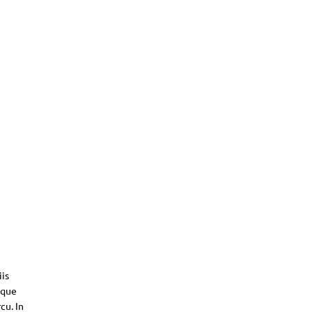
iis
sque
cu. In