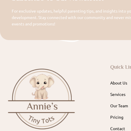
For exclusive updates, helpful parenting tips, and insights into yo
development. Stay connected with our community and never miss
events and promotions!
Quick Li
About Us
Services
Our Team
Pricing
Contact