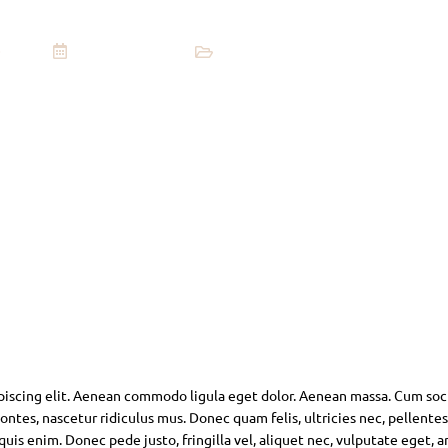
June 10, 2025
Arthouse
piscing elit. Aenean commodo ligula eget dolor. Aenean massa. Cum soc
ntes, nascetur ridiculus mus. Donec quam felis, ultricies nec, pellente
is enim. Donec pede justo, fringilla vel, aliquet nec, vulputate eget, ar