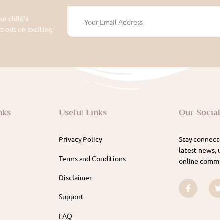
ur child's
 out on exciting
nks
Useful Links
Our Socia
Privacy Policy
Stay connecte
latest news, 
Terms and Conditions
online commu
Disclaimer
Support
FAQ