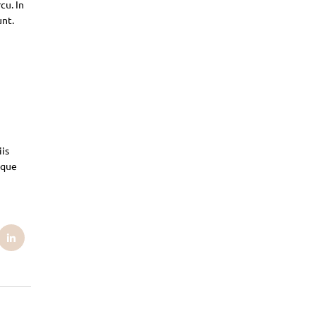
cu. In
unt.
iis
sque