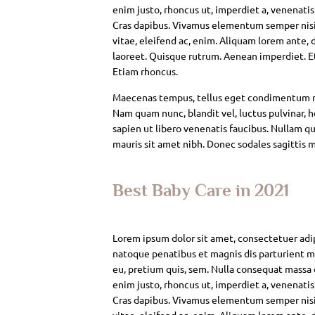
enim justo, rhoncus ut, imperdiet a, venenatis
Cras dapibus. Vivamus elementum semper nisi. 
vitae, eleifend ac, enim. Aliquam lorem ante, da
laoreet. Quisque rutrum. Aenean imperdiet. Eti
Etiam rhoncus.
Maecenas tempus, tellus eget condimentum rh
Nam quam nunc, blandit vel, luctus pulvinar, 
sapien ut libero venenatis faucibus. Nullam qui
mauris sit amet nibh. Donec sodales sagittis 
Best Baby Care in 2021
Lorem ipsum dolor sit amet, consectetuer adi
natoque penatibus et magnis dis parturient mo
eu, pretium quis, sem. Nulla consequat massa qu
enim justo, rhoncus ut, imperdiet a, venenatis
Cras dapibus. Vivamus elementum semper nisi. 
vitae, eleifend ac, enim. Aliquam lorem ante, da