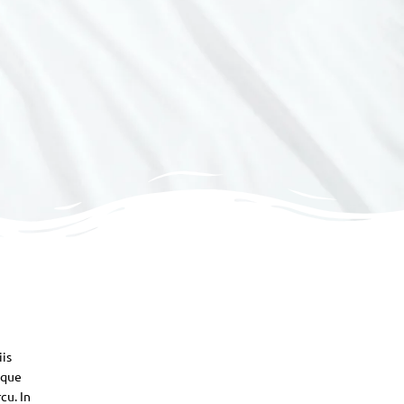
iis
sque
cu. In