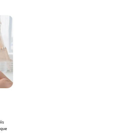
iis
sque