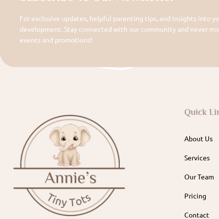
For exclusive updates, helpful parenting tips, and insights into yo
development. Stay connected with our community and never miss
events and promotions!
Quick Li
About Us
Services
Our Team
Pricing
Contact