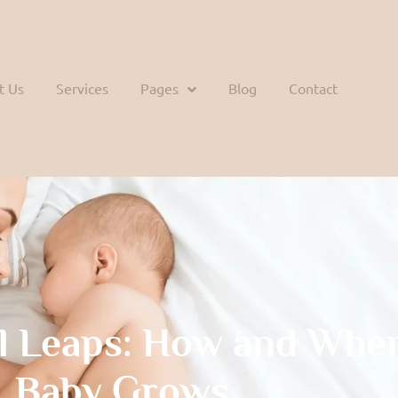
t Us
Services
Pages
Blog
Contact
l Leaps: How and Whe
Baby Grows