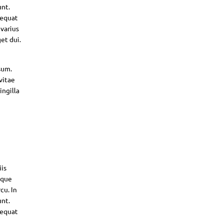
unt.
sequat
 varius
et dui.
sum.
vitae
ingilla
iis
sque
cu. In
unt.
sequat