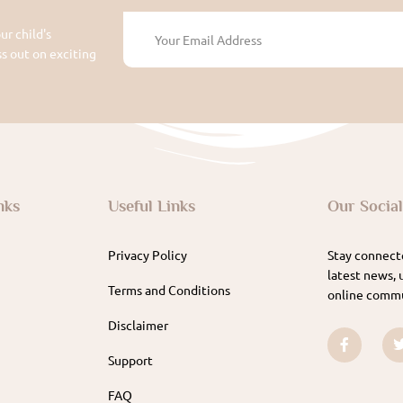
ur child's
 out on exciting
nks
Useful Links
Our Socia
Privacy Policy
Stay connecte
latest news, 
Terms and Conditions
online commu
Disclaimer
Support
FAQ