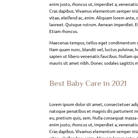
enim justo, rhoncus ut, imperdiet a, venenatis
Cras dapibus. Vivamus elementum semper nisi. 
vitae, eleifend ac, enim. Aliquam lorem ante, da
laoreet. Quisque rutrum. Aenean imperdiet. Eti
Etiam rhoncus.
Maecenas tempus, tellus eget condimentum rh
Nam quam nunc, blandit vel, luctus pulvinar, 
sapien ut libero venenatis faucibus. Nullam qui
mauris sit amet nibh. Donec sodales sagittis 
Best Baby Care in 2021
Lorem ipsum dolor sit amet, consectetuer adi
natoque penatibus et magnis dis parturient mo
eu, pretium quis, sem. Nulla consequat massa qu
enim justo, rhoncus ut, imperdiet a, venenatis
Cras dapibus. Vivamus elementum semper nisi. 
vitae, eleifend ac, enim. Aliquam lorem ante, da