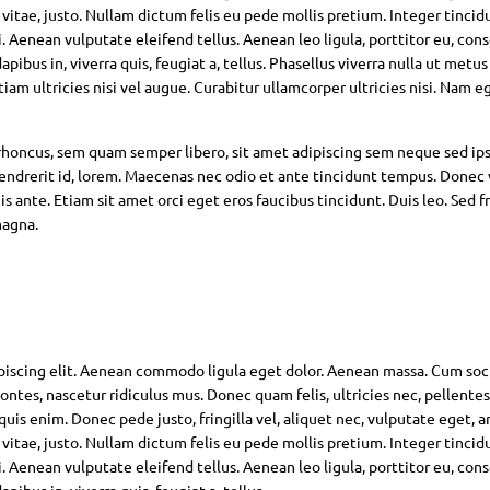
 vitae, justo. Nullam dictum felis eu pede mollis pretium. Integer tincid
Aenean vulputate eleifend tellus. Aenean leo ligula, porttitor eu, con
pibus in, viverra quis, feugiat a, tellus. Phasellus viverra nulla ut metus
am ultricies nisi vel augue. Curabitur ullamcorper ultricies nisi. Nam eg
oncus, sem quam semper libero, sit amet adipiscing sem neque sed ip
hendrerit id, lorem. Maecenas nec odio et ante tincidunt tempus. Donec 
s ante. Etiam sit amet orci eget eros faucibus tincidunt. Duis leo. Sed fr
magna.
piscing elit. Aenean commodo ligula eget dolor. Aenean massa. Cum soc
ntes, nascetur ridiculus mus. Donec quam felis, ultricies nec, pellente
is enim. Donec pede justo, fringilla vel, aliquet nec, vulputate eget, ar
 vitae, justo. Nullam dictum felis eu pede mollis pretium. Integer tincid
Aenean vulputate eleifend tellus. Aenean leo ligula, porttitor eu, con
pibus in, viverra quis, feugiat a, tellus.