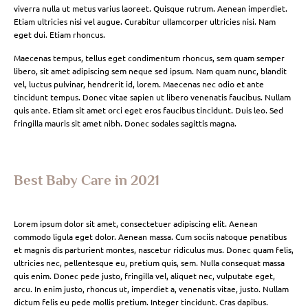
viverra nulla ut metus varius laoreet. Quisque rutrum. Aenean imperdiet.
Etiam ultricies nisi vel augue. Curabitur ullamcorper ultricies nisi. Nam
eget dui. Etiam rhoncus.
Maecenas tempus, tellus eget condimentum rhoncus, sem quam semper
libero, sit amet adipiscing sem neque sed ipsum. Nam quam nunc, blandit
vel, luctus pulvinar, hendrerit id, lorem. Maecenas nec odio et ante
tincidunt tempus. Donec vitae sapien ut libero venenatis faucibus. Nullam
quis ante. Etiam sit amet orci eget eros faucibus tincidunt. Duis leo. Sed
fringilla mauris sit amet nibh. Donec sodales sagittis magna.
Best Baby Care in 2021
Lorem ipsum dolor sit amet, consectetuer adipiscing elit. Aenean
commodo ligula eget dolor. Aenean massa. Cum sociis natoque penatibus
et magnis dis parturient montes, nascetur ridiculus mus. Donec quam felis,
ultricies nec, pellentesque eu, pretium quis, sem. Nulla consequat massa
quis enim. Donec pede justo, fringilla vel, aliquet nec, vulputate eget,
arcu. In enim justo, rhoncus ut, imperdiet a, venenatis vitae, justo. Nullam
dictum felis eu pede mollis pretium. Integer tincidunt. Cras dapibus.