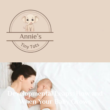
Developmental Leaps: How and
When Your Baby Grows