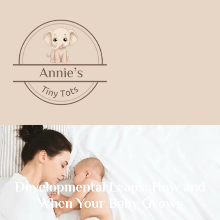
Developmental Leaps: How and
When Your Baby Grows