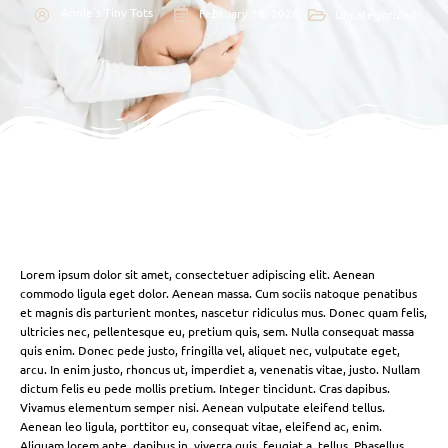
Annie's Tiny Tots
February 18, 2026
Uncategorized
Lorem ipsum dolor sit amet, consectetuer adipiscing elit. Aenean
commodo ligula eget dolor. Aenean massa. Cum sociis natoque penatibus
et magnis dis parturient montes, nascetur ridiculus mus. Donec quam felis,
ultricies nec, pellentesque eu, pretium quis, sem. Nulla consequat massa
quis enim. Donec pede justo, fringilla vel, aliquet nec, vulputate eget,
arcu. In enim justo, rhoncus ut, imperdiet a, venenatis vitae, justo. Nullam
dictum felis eu pede mollis pretium. Integer tincidunt. Cras dapibus.
Vivamus elementum semper nisi. Aenean vulputate eleifend tellus.
Aenean leo ligula, porttitor eu, consequat vitae, eleifend ac, enim.
Aliquam lorem ante, dapibus in, viverra quis, feugiat a, tellus. Phasellus