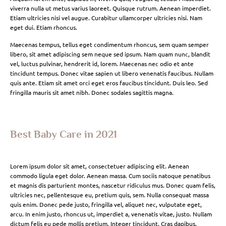
viverra nulla ut metus varius laoreet. Quisque rutrum. Aenean imperdiet.
Etiam ultricies nisi vel augue. Curabitur ullamcorper ultricies nisi. Nam
eget dui. Etiam rhoncus.
Maecenas tempus, tellus eget condimentum rhoncus, sem quam semper
libero, sit amet adipiscing sem neque sed ipsum. Nam quam nunc, blandit
vel, luctus pulvinar, hendrerit id, lorem. Maecenas nec odio et ante
tincidunt tempus. Donec vitae sapien ut libero venenatis faucibus. Nullam
quis ante. Etiam sit amet orci eget eros faucibus tincidunt. Duis leo. Sed
fringilla mauris sit amet nibh. Donec sodales sagittis magna.
Best Baby Care in 2021
Lorem ipsum dolor sit amet, consectetuer adipiscing elit. Aenean
commodo ligula eget dolor. Aenean massa. Cum sociis natoque penatibus
et magnis dis parturient montes, nascetur ridiculus mus. Donec quam felis,
ultricies nec, pellentesque eu, pretium quis, sem. Nulla consequat massa
quis enim. Donec pede justo, fringilla vel, aliquet nec, vulputate eget,
arcu. In enim justo, rhoncus ut, imperdiet a, venenatis vitae, justo. Nullam
dictum felis eu pede mollis pretium. Integer tincidunt. Cras dapibus.