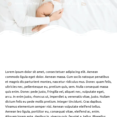
Annie's Tiny Tots
December 21, 2025
Uncategorized
Lorem ipsum dolor sit amet, consectetuer adipiscing elit. Aenean
commodo ligula eget dolor. Aenean massa. Cum sociis natoque penatibus
et magnis dis parturient montes, nascetur ridiculus mus. Donec quam felis,
ultricies nec, pellentesque eu, pretium quis, sem. Nulla consequat massa
quis enim. Donec pede justo, fringilla vel, aliquet nec, vulputate eget,
arcu. In enim justo, rhoncus ut, imperdiet a, venenatis vitae, justo. Nullam
dictum felis eu pede mollis pretium. Integer tincidunt. Cras dapibus.
Vivamus elementum semper nisi. Aenean vulputate eleifend tellus.
Aenean leo ligula, porttitor eu, consequat vitae, eleifend ac, enim.
Aliquam lorem ante, dapibus in, viverra quis, feugiat a, tellus. Phasellus