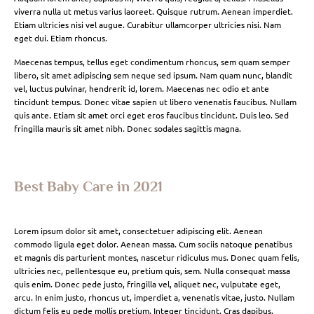
viverra nulla ut metus varius laoreet. Quisque rutrum. Aenean imperdiet.
Etiam ultricies nisi vel augue. Curabitur ullamcorper ultricies nisi. Nam
eget dui. Etiam rhoncus.
Maecenas tempus, tellus eget condimentum rhoncus, sem quam semper
libero, sit amet adipiscing sem neque sed ipsum. Nam quam nunc, blandit
vel, luctus pulvinar, hendrerit id, lorem. Maecenas nec odio et ante
tincidunt tempus. Donec vitae sapien ut libero venenatis faucibus. Nullam
quis ante. Etiam sit amet orci eget eros faucibus tincidunt. Duis leo. Sed
fringilla mauris sit amet nibh. Donec sodales sagittis magna.
Best Baby Care in 2021
Lorem ipsum dolor sit amet, consectetuer adipiscing elit. Aenean
commodo ligula eget dolor. Aenean massa. Cum sociis natoque penatibus
et magnis dis parturient montes, nascetur ridiculus mus. Donec quam felis,
ultricies nec, pellentesque eu, pretium quis, sem. Nulla consequat massa
quis enim. Donec pede justo, fringilla vel, aliquet nec, vulputate eget,
arcu. In enim justo, rhoncus ut, imperdiet a, venenatis vitae, justo. Nullam
dictum felis eu pede mollis pretium. Integer tincidunt. Cras dapibus.