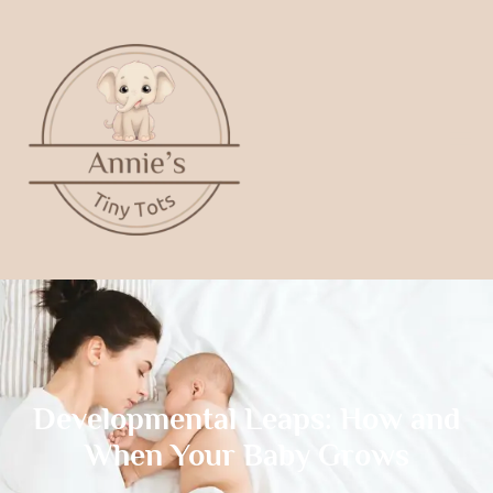
Developmental Leaps: How and
When Your Baby Grows