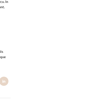
cu. In
unt.
iis
sque