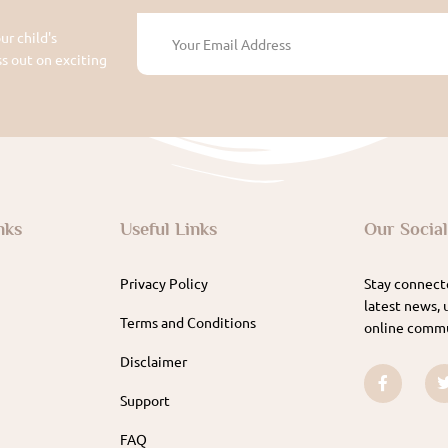
ur child's
 out on exciting
nks
Useful Links
Our Socia
Privacy Policy
Stay connecte
latest news, 
Terms and Conditions
online commu
Disclaimer
Support
FAQ