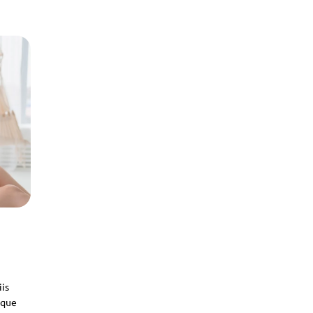
iis
sque