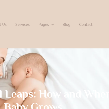
t Us
Services
Pages
Blog
Contact
l Leaps: How and Whe
Baby Grows