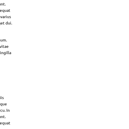
unt.
sequat
 varius
et dui.
sum.
vitae
ingilla
iis
sque
cu. In
unt.
sequat