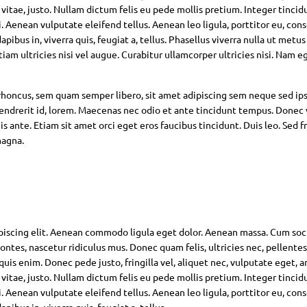
 vitae, justo. Nullam dictum felis eu pede mollis pretium. Integer tincid
Aenean vulputate eleifend tellus. Aenean leo ligula, porttitor eu, con
pibus in, viverra quis, feugiat a, tellus. Phasellus viverra nulla ut metus
am ultricies nisi vel augue. Curabitur ullamcorper ultricies nisi. Nam eg
oncus, sem quam semper libero, sit amet adipiscing sem neque sed ip
hendrerit id, lorem. Maecenas nec odio et ante tincidunt tempus. Donec 
s ante. Etiam sit amet orci eget eros faucibus tincidunt. Duis leo. Sed fr
magna.
piscing elit. Aenean commodo ligula eget dolor. Aenean massa. Cum soc
ntes, nascetur ridiculus mus. Donec quam felis, ultricies nec, pellente
is enim. Donec pede justo, fringilla vel, aliquet nec, vulputate eget, ar
 vitae, justo. Nullam dictum felis eu pede mollis pretium. Integer tincid
Aenean vulputate eleifend tellus. Aenean leo ligula, porttitor eu, con
pibus in, viverra quis, feugiat a, tellus.