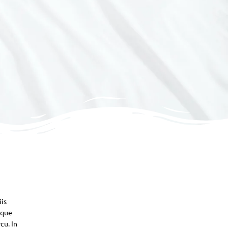
iis
sque
cu. In