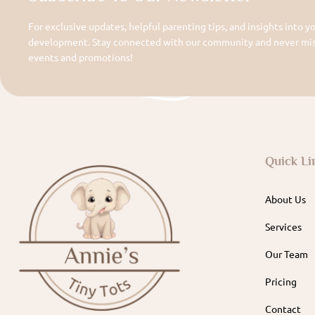
For exclusive updates, helpful parenting tips, and insights into yo
development. Stay connected with our community and never miss
events and promotions!
Quick Li
About Us
Services
Our Team
Pricing
Contact