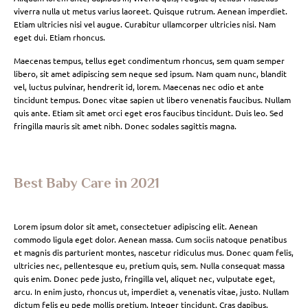
viverra nulla ut metus varius laoreet. Quisque rutrum. Aenean imperdiet.
Etiam ultricies nisi vel augue. Curabitur ullamcorper ultricies nisi. Nam
eget dui. Etiam rhoncus.
Maecenas tempus, tellus eget condimentum rhoncus, sem quam semper
libero, sit amet adipiscing sem neque sed ipsum. Nam quam nunc, blandit
vel, luctus pulvinar, hendrerit id, lorem. Maecenas nec odio et ante
tincidunt tempus. Donec vitae sapien ut libero venenatis faucibus. Nullam
quis ante. Etiam sit amet orci eget eros faucibus tincidunt. Duis leo. Sed
fringilla mauris sit amet nibh. Donec sodales sagittis magna.
Best Baby Care in 2021
Lorem ipsum dolor sit amet, consectetuer adipiscing elit. Aenean
commodo ligula eget dolor. Aenean massa. Cum sociis natoque penatibus
et magnis dis parturient montes, nascetur ridiculus mus. Donec quam felis,
ultricies nec, pellentesque eu, pretium quis, sem. Nulla consequat massa
quis enim. Donec pede justo, fringilla vel, aliquet nec, vulputate eget,
arcu. In enim justo, rhoncus ut, imperdiet a, venenatis vitae, justo. Nullam
dictum felis eu pede mollis pretium. Integer tincidunt. Cras dapibus.