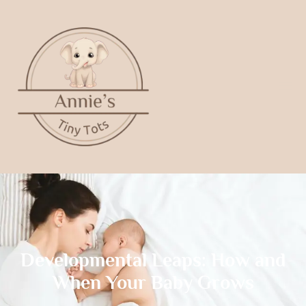
Developmental Leaps: How and
When Your Baby Grows