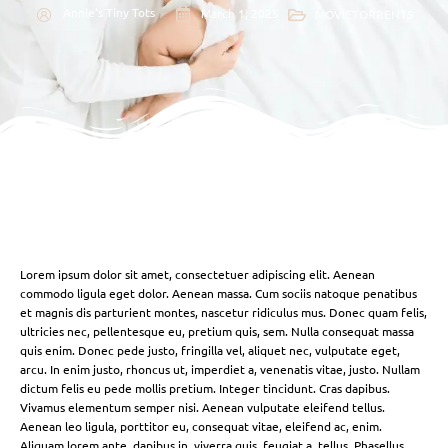
Annie's Tiny Tots
March 1, 2025
MOVIETORRENTS
Lorem ipsum dolor sit amet, consectetuer adipiscing elit. Aenean
commodo ligula eget dolor. Aenean massa. Cum sociis natoque penatibus
et magnis dis parturient montes, nascetur ridiculus mus. Donec quam felis,
ultricies nec, pellentesque eu, pretium quis, sem. Nulla consequat massa
quis enim. Donec pede justo, fringilla vel, aliquet nec, vulputate eget,
arcu. In enim justo, rhoncus ut, imperdiet a, venenatis vitae, justo. Nullam
dictum felis eu pede mollis pretium. Integer tincidunt. Cras dapibus.
Vivamus elementum semper nisi. Aenean vulputate eleifend tellus.
Aenean leo ligula, porttitor eu, consequat vitae, eleifend ac, enim.
Aliquam lorem ante, dapibus in, viverra quis, feugiat a, tellus. Phasellus