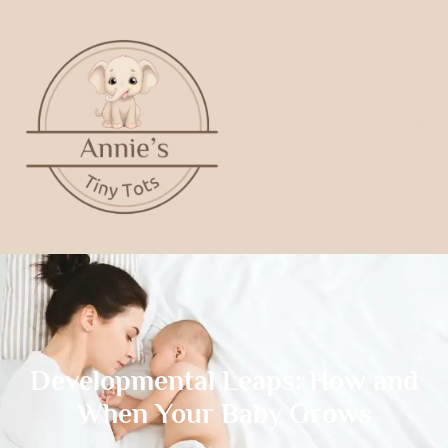
Developmental Leaps: How and
When Your Baby Grows