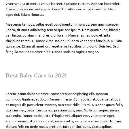
viverra nulla ut metus varius laoreet. Quisque rutrum. Aenean imperdiet.
Etiam ultricies nisi vel augue. Curabitur ullamcorper ultricies nisi. Nam
eget dui. Etiam rhoncus.
Maecenas tempus, tellus eget condimentum rhoncus, sem quam semper
libero, sit amet adipiscing sem neque sed ipsum. Nam quam nunc, blandit
vel, luctus pulvinar, hendrerit id, lorem. Maecenas nec odio et ante
tincidunt tempus. Donec vitae sapien ut libero venenatis faucibus. Nullam
quis ante. Etiam sit amet orci eget eros faucibus tincidunt. Duis leo. Sed
fringilla mauris sit amet nibh. Donec sodales sagittis magna.
Best Baby Care in 2021
Lorem ipsum dolor sit amet, consectetuer adipiscing elit. Aenean
commodo ligula eget dolor. Aenean massa. Cum sociis natoque penatibus
et magnis dis parturient montes, nascetur ridiculus mus. Donec quam felis,
ultricies nec, pellentesque eu, pretium quis, sem. Nulla consequat massa
quis enim. Donec pede justo, fringilla vel, aliquet nec, vulputate eget,
arcu. In enim justo, rhoncus ut, imperdiet a, venenatis vitae, justo. Nullam
dictum felis eu pede mollis pretium. Integer tincidunt. Cras dapibus.