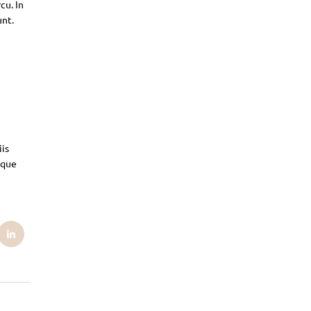
cu. In
unt.
iis
sque