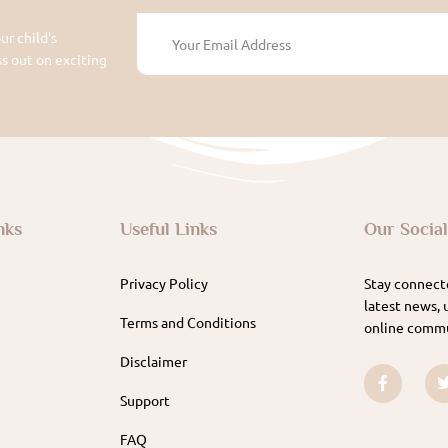
ur child's
 out on exciting
nks
Useful Links
Our Socia
Privacy Policy
Stay connecte
latest news, 
Terms and Conditions
online commu
Disclaimer
Support
FAQ