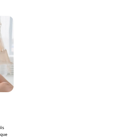
iis
sque