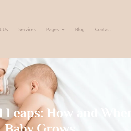
t Us
Services
Pages
Blog
Contact
l Leaps: How and Whe
Baby Grows