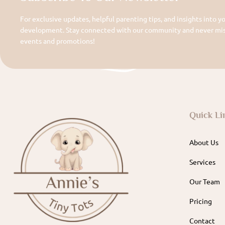
For exclusive updates, helpful parenting tips, and insights into yo
development. Stay connected with our community and never miss
events and promotions!
Quick Li
About Us
Services
Our Team
Pricing
Contact