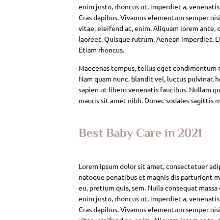
enim justo, rhoncus ut, imperdiet a, venenatis
Cras dapibus. Vivamus elementum semper nisi. 
vitae, eleifend ac, enim. Aliquam lorem ante, da
laoreet. Quisque rutrum. Aenean imperdiet. Eti
Etiam rhoncus.
Maecenas tempus, tellus eget condimentum rh
Nam quam nunc, blandit vel, luctus pulvinar, 
sapien ut libero venenatis faucibus. Nullam qui
mauris sit amet nibh. Donec sodales sagittis 
Best Baby Care in 2021
Lorem ipsum dolor sit amet, consectetuer adi
natoque penatibus et magnis dis parturient mo
eu, pretium quis, sem. Nulla consequat massa qu
enim justo, rhoncus ut, imperdiet a, venenatis
Cras dapibus. Vivamus elementum semper nisi. 
vitae, eleifend ac, enim. Aliquam lorem ante, da