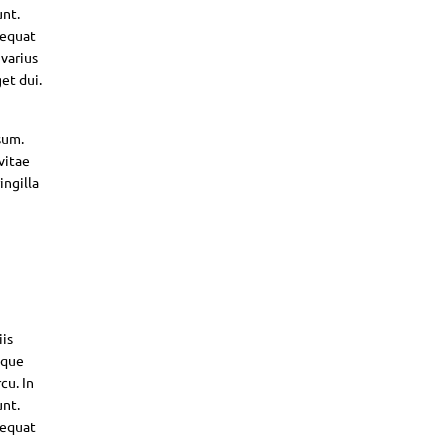
unt.
sequat
 varius
et dui.
sum.
vitae
ingilla
iis
sque
cu. In
unt.
sequat