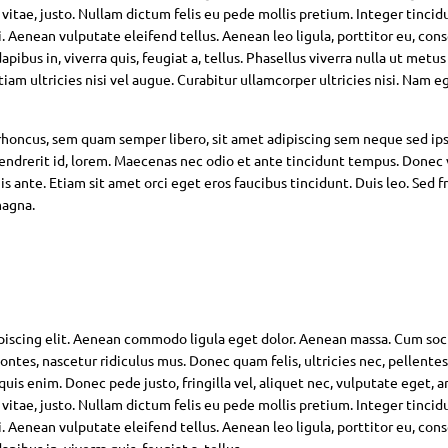
 vitae, justo. Nullam dictum felis eu pede mollis pretium. Integer tincid
Aenean vulputate eleifend tellus. Aenean leo ligula, porttitor eu, con
pibus in, viverra quis, feugiat a, tellus. Phasellus viverra nulla ut metus
am ultricies nisi vel augue. Curabitur ullamcorper ultricies nisi. Nam eg
oncus, sem quam semper libero, sit amet adipiscing sem neque sed ip
hendrerit id, lorem. Maecenas nec odio et ante tincidunt tempus. Donec 
s ante. Etiam sit amet orci eget eros faucibus tincidunt. Duis leo. Sed fr
magna.
piscing elit. Aenean commodo ligula eget dolor. Aenean massa. Cum soc
ntes, nascetur ridiculus mus. Donec quam felis, ultricies nec, pellente
is enim. Donec pede justo, fringilla vel, aliquet nec, vulputate eget, ar
 vitae, justo. Nullam dictum felis eu pede mollis pretium. Integer tincid
Aenean vulputate eleifend tellus. Aenean leo ligula, porttitor eu, con
pibus in, viverra quis, feugiat a, tellus.