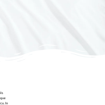
iis
sque
cu. In